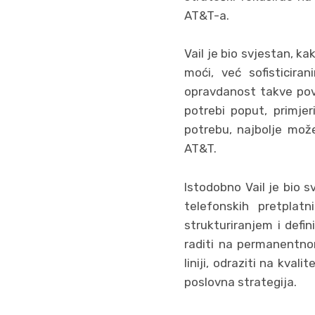
AT&T-a.
Vail je bio svjestan, 
moći, već sofisticira
opravdanost takve povl
potrebi poput, primjer
potrebu, najbolje može
AT&T.
Istodobno Vail je bio sv
telefonskih pretplatn
strukturiranjem i defi
raditi na permanentnom
liniji, odraziti na kval
poslovna strategija.