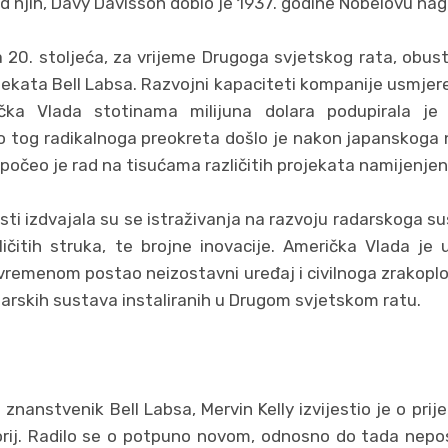
d njih, Davy Davisson dobio je 1937. godine Nobelovu nagr
20. stoljeća, za vrijeme Drugoga svjetskog rata, obust
jekata Bell Labsa. Razvojni kapaciteti kompanije usmjere
čka Vlada stotinama milijuna dolara podupirala je 
do tog radikalnoga preokreta došlo je nakon japanskoga 
apočeo je rad na tisućama različitih projekata namijenjeni
ti izdvajala su se istraživanja na razvoju radarskoga sus
ičitih struka, te brojne inovacije. Američka Vlada je u
s vremenom postao neizostavni uređaj i civilnoga zrakopl
darskih sustava instaliranih u Drugom svjetskom ratu.
nanstvenik Bell Labsa, Mervin Kelly izvijestio je o prijel
orij. Radilo se o potpuno novom, odnosno do tada nep