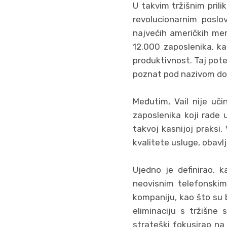
U takvim tržišnim pril
revolucionarnim poslo
najvećih američkih men
12.000 zaposlenika, ka
produktivnost. Taj pot
poznat pod nazivom do
Međutim, Vail nije uči
zaposlenika koji rade 
takvoj kasnijoj praksi,
kvalitete usluge, obavlj
Ujedno je definirao, 
neovisnim telefonskim
kompaniju, kao što su b
eliminaciju s tržišne 
strateški fokusirao na