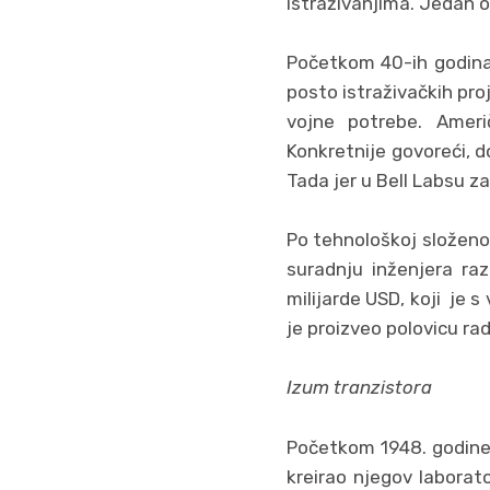
istraživanjima. Jedan o
Početkom 40-ih godina 
posto istraživačkih pro
vojne potrebe. Ameri
Konkretnije govoreći, 
Tada jer u Bell Labsu z
Po tehnološkoj složenos
suradnju inženjera razl
milijarde USD, koji je 
je proizveo polovicu ra
Izum tranzistora
Početkom 1948. godine z
kreirao njegov laborat