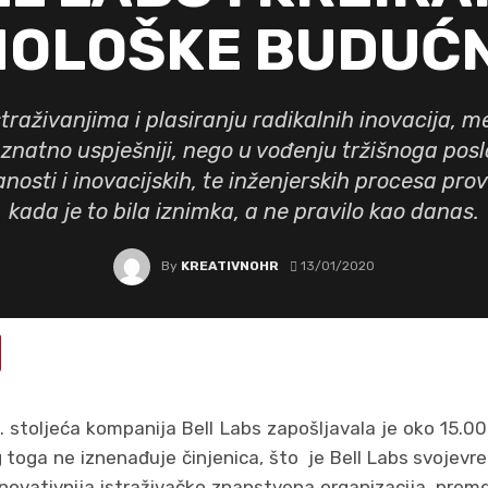
NOLOŠKE BUDUĆN
traživanjima i plasiranju radikalnih inovacija, m
u znatno uspješniji, nego u vođenju tržišnoga po
osti i inovacijskih, te inženjerskih procesa provo
kada je to bila iznimka, a ne pravilo kao danas.
By
KREATIVNOHR
13/01/2020
 stoljeća kompanija Bell Labs zapošljavala je oko 15.000
 toga ne iznenađuje činjenica, što je Bell Labs svojev
inovativnija istraživačko znanstvena organizacija, premd