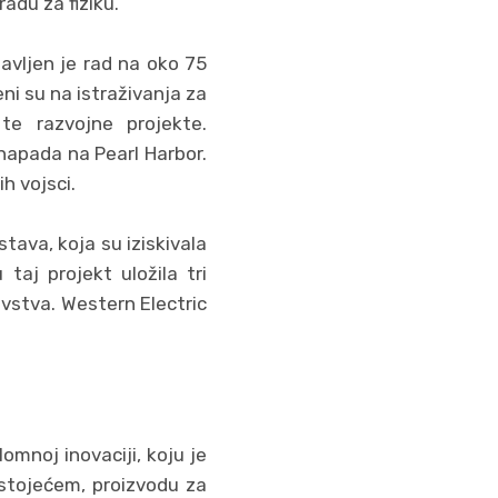
adu za fiziku.
avljen je rad na oko 75
ni su na istraživanja za
te razvojne projekte.
napada na Pearl Harbor.
h vojsci.
tava, koja su iziskivala
 taj projekt uložila tri
ovstva. Western Electric
omnoj inovaciji, koju je
ostojećem, proizvodu za