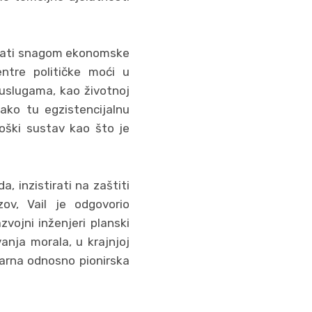
čuvati snagom ekonomske
entre političke moći u
 uslugama, kao životnoj
kako tu egzistencijalnu
loški sustav kao što je
a, inzistirati na zaštiti
zov, Vail je odgovorio
vojni inženjeri planski
anja morala, u krajnjoj
ionarna odnosno pionirska