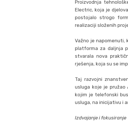
Proizvodnja tehnološk
Electric, koja je djelo
postojalo strogo form
realizaciji složenih pro
Važno je napomenuti, ka
platforma za daljnja p
stvarala nova praktič
rješenja, koja su se im
Taj razvojni znanstven
usluga koje je pružao
kojim je telefonski bu
usluga, na inicijativu i
Izdvajanje i fokusiranje