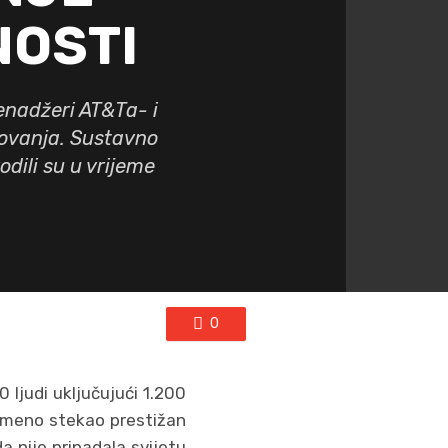
OSTI
enadžeri AT&Ta- i
slovanja. Sustavno
dili su u vrijeme
0
 ljudi uključujući 1.200
remeno stekao prestižan
a nije pripadala svijetu