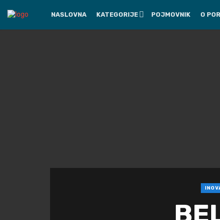
NASLOVNA
KATEGORIJE
POJMOVNIK
O PO
INOV
BEL