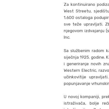
Za kontinuirano podiza
West Streetu, sjedištu
1.600 ostaloga podupir
sve teže upravljati. 
njegovom izdvajanju (s
Inc.
Sa službenim radom ka
siječnja 1925. godine. Ka
i generiranje novih zn
Western Electric, razv
učinkovitije upravlja
popunjavanje vrhunski
U novoj kompaniji, pre
istraživača, bolje r