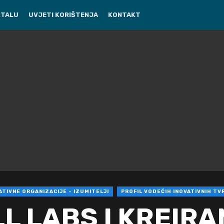
RTALU
UVJETI KORIŠTENJA
KONTAKT
ATIVNE ORGANIZACIJE - IZUMITELJI
PROFIL VODEĆIH INOVATIVNIH TV
L LABS I KREIR