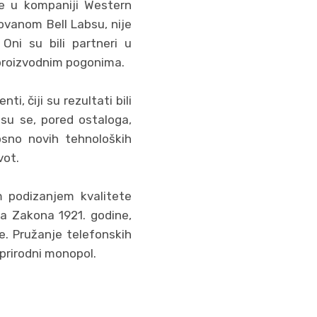
se u kompaniji Western
novanom Bell Labsu, nije
Oni su bili partneri u
 i proizvodnim pogonima.
, čiji su rezultati bili
 su se, pored ostaloga,
osno novih tehnoloških
vot.
im podizanjem kvalitete
a Zakona 1921. godine,
e. Pružanje telefonskih
 prirodni monopol.