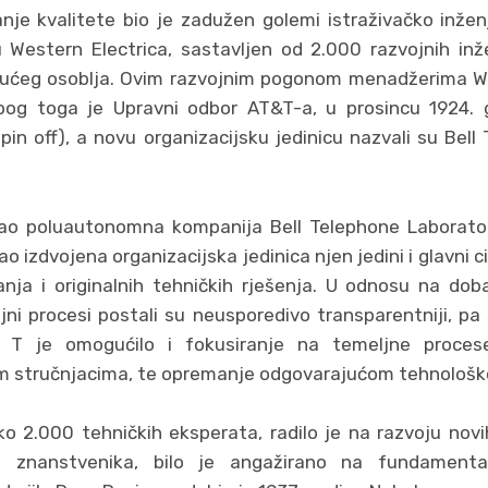
nje kvalitete bio je zadužen golemi istraživačko inže
 Western Electrica, sastavljen od 2.000 razvojnih inž
ućeg osoblja. Ovim razvojnim pogonom menadžerima Wes
Zbog toga je Upravni odbor AT&T-a, u prosincu 1924. 
pin off), a novu organizacijsku jedinicu nazvali su Bell
o poluautonomna kompanija Bell Telephone Laboratorie
o izdvojena organizacijska jedinica njen jedini i glavni cil
anja i originalnih tehničkih rješenja. U odnosu na dob
ojni procesi postali su neusporedivo transparentniji, p
ti. T je omogućilo i fokusiranje na temeljne proces
m stručnjacima, te opremanje odgovarajućom tehnološk
ko 2.000 tehničkih eksperata, radilo je na razvoju nov
eći znanstvenika, bilo je angažirano na fundament