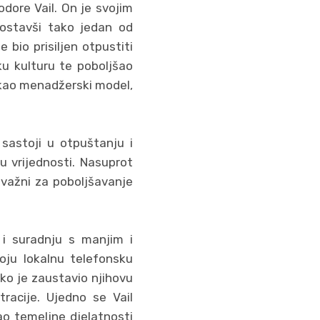
dore Vail. On je svojim
postavši tako jedan od
bio prisiljen otpustiti
ku kulturu te poboljšao
 kao menadžerski model,
 sastoji u otpuštanju i
u vrijednosti. Nasuprot
u važni za poboljšavanje
 i suradnju s manjim i
oju lokalnu telefonsku
ako je zaustavio njihovu
tracije. Ujedno se Vail
ao temeljne djelatnosti