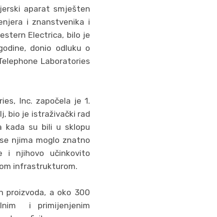
njerski aparat smješten
enjera i znanstvenika i
tern Electrica, bilo je
godine, donio odluku o
 Telephone Laboratories
s, Inc. započela je 1.
j, bio je istraživački rad
a kada su bili u sklopu
a se njima moglo znatno
e i njihovo učinkovito
om infrastrukturom.
ih proizvoda, a oko 300
alnim i primijenjenim