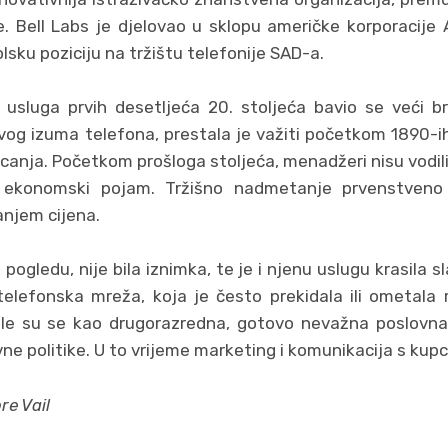
je. Bell Labs je djelovao u sklopu američke korporacije
sku poziciju na tržištu telefonije SAD-a.
 usluga prvih desetljeća 20. stoljeća bavio se veći b
vog izuma telefona, prestala je važiti početkom 1890-ih 
canja. Početkom prošloga stoljeća, menadžeri nisu vodili 
o ekonomski pojam. Tržišno nadmetanje prvenstveno
anjem cijena.
ogledu, nije bila iznimka, te je i njenu uslugu krasila 
elefonska mreža, koja je često prekidala ili ometala 
ale su se kao drugorazredna, gotovo nevažna poslovna 
vne politike. U to vrijeme marketing i komunikacija s kupc
re Vail