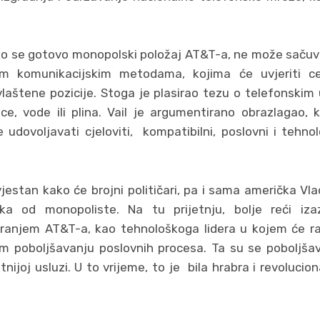
kako se gotovo monopolski položaj AT&T-a, ne može sa
nim komunikacijskim metodama, kojima će uvjeriti c
aštene pozicije. Stoga je plasirao tezu o telefonskim
ice, vode ili plina. Vail je argumentirano obrazlagao, 
 udovoljavati cjeloviti, kompatibilni, poslovni i tehno
jestan kako će brojni političari, pa i sama američka Vlad
ika od monopoliste. Na tu prijetnju, bolje reći iza
niranjem AT&T-a, kao tehnološkoga lidera u kojem će raz
 poboljšavanju poslovnih procesa. Ta su se poboljšav
itetnijoj usluzi. U to vrijeme, to je bila hrabra i revoluc