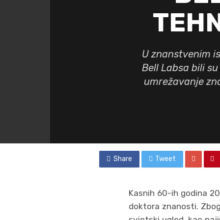
TEH
U znanstvenim is
Bell Labsa bili s
umrežavanje znan
Share
Tweet
Kasnih 60-ih godina 20.
doktora znanosti. Zbog
svjetski ugled, kao naj