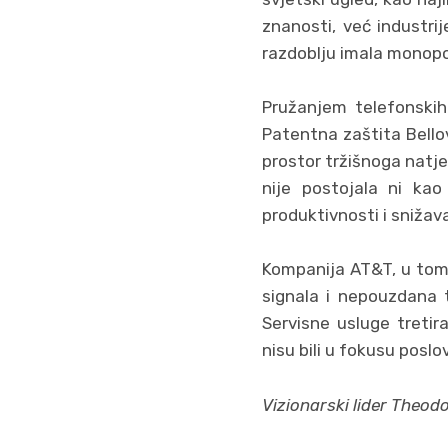
znanosti, već industri
razdoblju imala monopol
Pružanjem telefonskih
Patentna zaštita Bello
prostor tržišnoga natje
nije postojala ni ka
produktivnosti i snižav
Kompanija AT&T, u tom p
signala i nepouzdana t
Servisne usluge tretir
nisu bili u fokusu poslo
Vizionarski lider Theodo