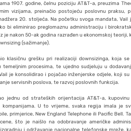
ikama 1907. godine, čelnu poziciju AT&T-a, preuzima Theo
vnim vizijama, preinačio postojeću poslovnu praksu, 
adžera 20. stoljeća. Na početku svoga mandata, Vail je 
ko bi eliminirao preglomaznu administraciju i birokrats
ez je nakon 50-ak godina razrađen u ekonomskoj teoriji,
wnsizing (sažimanje).
nio klasičnu grešku pri realizaciji downsizinga, koja se
u temeljnim procesima, te ujedno sudjeluju u dodavanj
 Vail je konsolidirao i pojačao inženjerske odjele, koji s
anje servisnih poslova, te razvoj poslovnih funkcija.
kao jednu od strateških orijentacija AT&T-a, kupovinu
 kompanijama. U to vrijeme, svaka regija imala je sv
ile, primjerice, New England Telephone ili Pacific Bell. T
scene, što je naišlo na odobravanje američke adminis
 izgradnju i održavanje nacionalne telefonske mreže, k