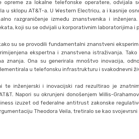
e opreme za lokalne telefonske operatere, odvijala 
vala u sklopu AT&T-a. U Western Electricu, a i kasnije os
alno razgraničenje između znanstvenika i inženjera. 
jekata, koji su se odvijali u korporativnim laboratorijima
ko su se provodili fundamentalni znanstveni eksperimenti
rimijenjena ekspertna i znanstvena istraživanja. Tako
na znanja. Ona su generirala mnoštvo inovacija, odn
plementirala u telefonsku infrastrukturu i svakodnevni ži
i te inženjerski i inovacijski rad rezultirao je znatn
 AT&T. Napori su okrunjeni donošenjem Willis-Grahamov
siness izuzet od federalne antitrust zakonske regulativ
 argumentaciju Theodora Veila, tretiralo se kao svojevrsni