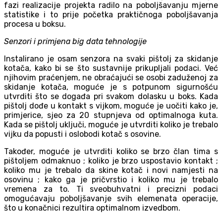
fazi realizacije projekta radilo na poboljšavanju mjerne
statistike i to prije početka praktičnoga poboljšavanja
procesa u boksu.
Senzori i primjena big data tehnologije
Instalirano je osam senzora na svaki pištolj za skidanje
kotača, kako bi se što sustavnije prikupljali podaci. Već
njihovim praćenjem, ne obraćajući se osobi zaduženoj za
skidanje kotača, moguće je s potpunom sigurnošću
utvrditi što se događa pri svakom dolasku u boks. Kada
pištolj dođe u kontakt s vijkom, moguće je uočiti kako je,
primjerice, sjeo za 20 stupnjeva od optimalnoga kuta.
Kada se pištolj uključi, moguće je utvrditi koliko je trebalo
vijku da popusti i oslobodi kotač s osovine.
Također, moguće je utvrditi koliko se brzo član tima s
pištoljem odmaknuo ; koliko je brzo uspostavio kontakt ;
koliko mu je trebalo da skine kotač i novi namjesti na
osovinu ; kako ga je pričvrstio i koliko mu je trebalo
vremena za to. Ti sveobuhvatni i precizni podaci
omogućavaju poboljšavanje svih elemenata operacije,
što u konačnici rezultira optimalnom izvedbom.