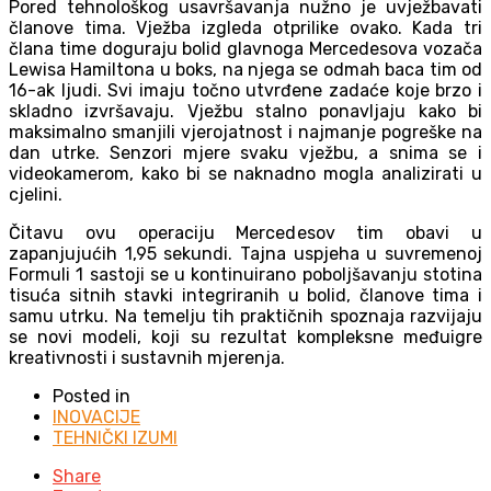
Pored tehnološkog usavršavanja nužno je uvježbavati
članove tima. Vježba izgleda otprilike ovako. Kada tri
člana time doguraju bolid glavnoga Mercedesova vozača
Lewisa Hamiltona u boks, na njega se odmah baca tim od
16-ak ljudi. Svi imaju točno utvrđene zadaće koje brzo i
skladno izvršavaju. Vježbu stalno ponavljaju kako bi
maksimalno smanjili vjerojatnost i najmanje pogreške na
dan utrke. Senzori mjere svaku vježbu, a snima se i
videokamerom, kako bi se naknadno mogla analizirati u
cjelini.
Čitavu ovu operaciju Mercedesov tim obavi u
zapanjujućih 1,95 sekundi. Tajna uspjeha u suvremenoj
Formuli 1 sastoji se u kontinuirano poboljšavanju stotina
tisuća sitnih stavki integriranih u bolid, članove tima i
samu utrku. Na temelju tih praktičnih spoznaja razvijaju
se novi modeli, koji su rezultat kompleksne međuigre
kreativnosti i sustavnih mjerenja.
Posted in
INOVACIJE
TEHNIČKI IZUMI
Share