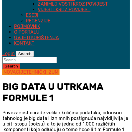
ZANIMLJIVOSTI KROZ POVIJEST
VIJESTI KROZ POVIJEST
ESEJI
RECENZIJE
POJMOVNIK
O PORTALU
UVJETI KORIŠTENJA
KONTAKT
Login
Search
Search
INOVACIJE
TEHNIČKI IZUMI
BIG DATA U UTRKAMA
FORMULE 1
Povezanost obrade velikih količina podataka, odnosno
tehnologije big data i iznimnih postignuća najvidljivija je
u pit-stopu (boksu), a to je jedna od 1.000 različitih
komponenti koje odlučuju o tome hoće li tim Formule 1