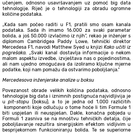
učenjem, odnosno usavršavanjem uz pomoć big data
tehnologije. Riječ je o tehnologiji za obradu ogromne
količine podataka.
„Kada sam počeo raditi u F1, pratili smo osam kanala
podataka. Sada ih imamo 16.000 za svaki parametar
bolida, a još 50.000 izvlačimo iz njih“, rekao je inženjer s
diplomom Cambridgea Paddy Lowe, tehnički direktor
Mercedesa F1, navodi Matthew Syed u knjizi
Kako učiti iz
pogrešaka.
„Svaki kanal dostavlja informacije o nekom
malom aspektu izvedbe, izvještava nas o pojedinostima,
ali nam ujedno omogućava da izoliramo ključne mjerne
podatke, koji nam pomažu da ostvarimo poboljšanja.“
Mercedesova inženjerske analize u boksu
Povezanost obrade velikih količina podataka, odnosno
tehnologije big data i iznimnih postignuća najvidljivija je
u
pit-stopu
(boksu), a to je jedna od 1.000 različitih
komponenti koje odlučuju o tome hoće li tim Formule 1
biti uspješan ili neuspješan. Dakle, konačna pobjeda u
Formuli 1 zasniva se na mnoštvu tehničkih detalja, čije
poboljšavanje rezultira sinergijskim efektom vidljivim u
besprijekornom funkcioniranju bolida. Te se superiorne