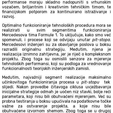
performanse moraju skladno nadopuniti s vrhunskim
vozačem, briljantnim i kreativnim tehničkim timom, te
financijskom potporom za kontinuirano istraživanje i
razvoj.
Optimalno funkcioniranje tehnoloških procedura mora se
realizirati u svim segmentima funkcioniranja
Mercedesova tima Formule 1. To uključuje, kako smo već
spomenuli, i procese koji se odvijaju unutar
pit-stopa
.
Mercedesovi inženjeri su za obavljanje poslova u boksu
razradili originalnu strategiju. Međutim, njena je
realizacija iznimno zahtjevna, jer je riječ o kompleksnom
projektu. Zbog toga su osmislili senzore za mjerenje
tehnoloških performansi, koji su podloga za vrednovanje
funkcionalnosti teorijskih inženjerskih zamisli.
Međutim, najvažniji segment realizacije maksimalno
učinkovitoga funkcioniranja procesa u
pit-stopu
tek
slijedi. Nakon provedbe čitavoga ciklusa uvježbavanja
inicijalne strategije odmah je uočen niz stavki, bolje reći
parametara, koji nisu bili obuhvaćeni mjerenjem. Već su
probna testiranja u boksu upućivala na podatkovne točke
važne za ostvarenje projekta, a koje nisu bile
obuhvaćene izvornom shemom. Zbog toga se u drugoj