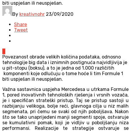
biti uspješan ili neuspješan.
By
kreativnohr
23/09/2020
Share
Tweet
0
Povezanost obrade velikih količina podataka, odnosno
tehnologije big data i iznimnih postignuća najvidljivija je
u pit-stopu (boksu), a to je jedna od 1.000 različitih
komponenti koje odlučuju o tome hoće li tim Formule 1
biti uspješan ili neuspješan.
Važna sastavnica uspjeha Mercedesa u utrkama Formule
1, pored inovativnih tehnoloških rješenja i vrsnih vozača,
je i specifičan strateški pristup. Taj se pristup sastoji u
razbijanju velikoga, bolje reći, glavnoga cilja u niz malih
segmenata, pri čemu se svaki od njih poboljšava. Nakon
što se tako unaprijeđeni manji segmenti spoje, ostvaruje
se kumulativni pomak, koji je vidljiv u poboljšanju niza
performansi. Realizacije te strategije ostvaruje se