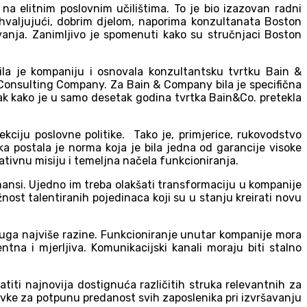
a elitnim poslovnim učilištima. To je bio izazovan radni
ahvaljujući, dobrim djelom, naporima konzultanata Boston
ivanja. Zanimljivo je spomenuti kako su stručnjaci Boston
ila je kompaniju i osnovala konzultantsku tvrtku Bain &
Consulting Company. Za Bain & Company bila je specifična
atak kako je u samo desetak godina tvrtka Bain&Co. pretekla
ekciju poslovne politike. Tako je, primjerice, rukovodstvo
 postala je norma koja je bila jedna od garancije visoke
tivnu misiju i temeljna načela funkcioniranja.
rmansi. Ujedno im treba olakšati transformaciju u kompanije
ažnost talentiranih pojedinaca koji su u stanju kreirati novu
luga najviše razine. Funkcioniranje unutar kompanije mora
entna i mjerljiva. Komunikacijski kanali moraju biti stalno
iti najnovija dostignuća različitih struka relevantnih za
stavke za potpunu predanost svih zaposlenika pri izvršavanju