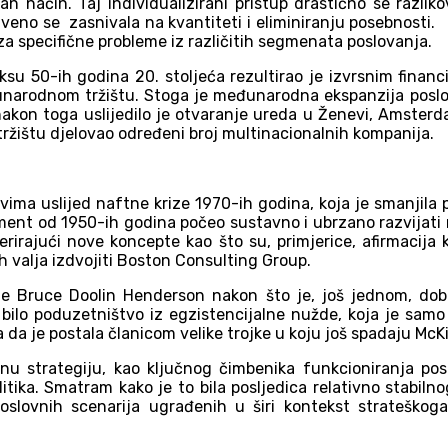
van način. Taj individualizirani pristup drastično se razl
eno se zasnivala na kvantiteti i eliminiranju posebnosti. K
a za specifične probleme iz različitih segmenata poslovanja.
su 50-ih godina 20. stoljeća rezultirao je izvrsnim financ
unarodnom tržištu. Stoga je međunarodna ekspanzija poslo
kon toga uslijedilo je otvaranje ureda u Ženevi, Amsterdam
ržištu djelovao određeni broj multinacionalnih kompanija.
ma uslijed naftne krize 1970-ih godina, koja je smanjila pot
ment od 1950-ih godina počeo sustavno i ubrzano razvijati ne
rajući nove koncepte kao što su, primjerice, afirmacija kva
ih valja izdvojiti Boston Consulting Group.
e Bruce Doolin Henderson nakon što je, još jednom, dob
o bilo poduzetništvo iz egzistencijalne nužde, koja je sam
 da je postala članicom velike trojke u koju još spadaju M
vnu strategiju, kao ključnog čimbenika funkcioniranja posl
itika. Smatram kako je to bila posljedica relativno stabilno
 poslovnih scenarija ugrađenih u širi kontekst strateško