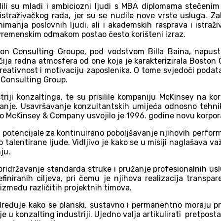
ili su mladi i ambiciozni ljudi s MBA diplomama stečenim n
istraživačkog rada, jer su se nudile nove vrste usluga. Z
manja poslovnih ljudi, ali i akademskih rasprava i istraž
 vremenskim odmakom postao često korišteni izraz.
on Consulting Groupe, pod vodstvom Billa Baina, napust
ja radna atmosfera od one koja je karakterizirala Boston 
e kreativnost i motivaciju zaposlenika. O tome svjedoči pod
 Consulting Group.
triji konzaltinga, te su prisilile kompaniju McKinsey na kor
nje. Usavršavanje konzultantskih umijeća odnosno tehnika
o McKinsey & Company usvojilo je 1996. godine novu korpora
ti potencijale za kontinuirano poboljšavanje njihovih perfo
o talentirane ljude. Vidljivo je kako se u misiji naglašava v
ju.
pridržavanje standarda struke i pružanje profesionalnih us
efiniranih ciljeva, pri čemu je njihova realizacija transpar
 između različitih projektnih timova.
eđuje kako se planski, sustavno i permanentno moraju prat
naje u konzalting industriji. Ujedno valja artikulirati pretpo