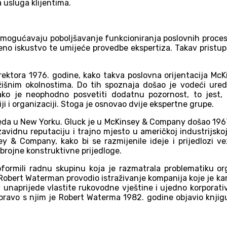
a usluga klijentima.
omogućavaju poboljšavanje funkcioniranja poslovnih procesa 
no iskustvo te umijeće provedbe ekspertiza. Takav pristup 
irektora 1976. godine, kako takva poslovna orijentacija Mc
žišnim okolnostima. Do tih spoznaja došao je vodeći ured
kako je neophodno posvetiti dodatnu pozornost, to jest
ji i organizaciji. Stoga je osnovao dvije ekspertne grupe.
eda u New Yorku. Gluck je u McKinsey & Company došao 1967. 
avidnu reputaciju i trajno mjesto u američkoj industrijskoj
y & Company, kako bi se razmijenile ideje i prijedlozi v
 brojne konstruktivne prijedloge.
formili radnu skupinu koja je razmatrala problematiku or
 Robert Waterman provodio istraživanje kompanija koje je kara
 unaprijede vlastite rukovodne vještine i ujedno korpora
 Upravo s njim je Robert Waterma 1982. godine objavio knjig