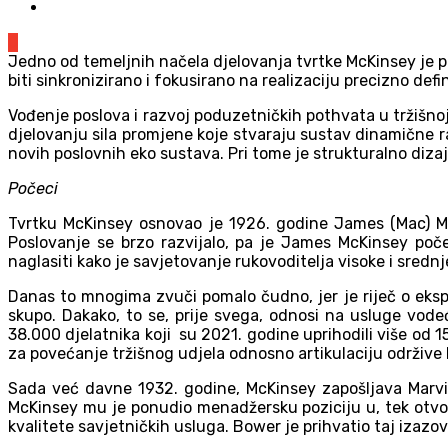
0
Jedno od temeljnih načela djelovanja tvrtke McKinsey je p
biti sinkronizirano i fokusirano na realizaciju precizno defin
Vođenje poslova i razvoj poduzetničkih pothvata u tržišnoj
djelovanju sila promjene koje stvaraju sustav dinamične r
novih poslovnih eko sustava. Pri tome je strukturalno dizaj
Počeci
Tvrtku McKinsey osnovao je 1926. godine James (Mac) Mc
Poslovanje se brzo razvijalo, pa je James McKinsey poče
naglasiti kako je savjetovanje rukovoditelja visoke i srednj
Danas to mnogima zvuči pomalo čudno, jer je riječ o eks
skupo. Dakako, to se, prije svega, odnosi na usluge vod
38.000 djelatnika koji su 2021. godine uprihodili više od 1
za povećanje tržišnog udjela odnosno artikulaciju održive
Sada već davne 1932. godine, McKinsey zapošljava Marvi
McKinsey mu je ponudio menadžersku poziciju u, tek otvo
kvalitete savjetničkih usluga. Bower je prihvatio taj izazo