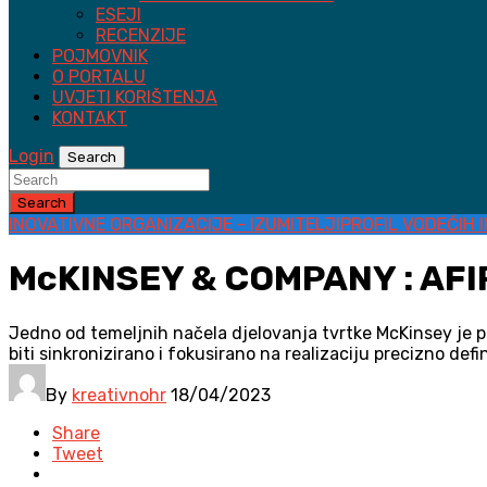
ESEJI
RECENZIJE
POJMOVNIK
O PORTALU
UVJETI KORIŠTENJA
KONTAKT
Login
Search
Search
INOVATIVNE ORGANIZACIJE - IZUMITELJI
PROFIL VODEĆIH 
McKINSEY & COMPANY : A
Jedno od temeljnih načela djelovanja tvrtke McKinsey je p
biti sinkronizirano i fokusirano na realizaciju precizno defin
By
kreativnohr
18/04/2023
Share
Tweet