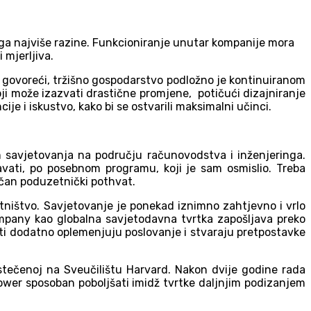
uga najviše razine. Funkcioniranje unutar kompanije mora
 mjerljiva.
to govoreći, tržišno gospodarstvo podložno je kontinuiranom
ji može izazvati drastične promjene, potičući dizajniranje
je i iskustvo, kako bi se ostvarili maksimalni učinci.
 savjetovanja na području računovodstva i inženjeringa.
avati, po posebnom programu, koji je sam osmislio. Treba
zičan poduzetnički pothvat.
ništvo. Savjetovanje je ponekad iznimno zahtjevno i vrlo
ompany kao globalna savjetodavna tvrtka zapošljava preko
vjeti dodatno oplemenjuju poslovanje i stvaraju pretpostavke
tečenoj na Sveučilištu Harvard. Nakon dvije godine rada
wer sposoban poboljšati imidž tvrtke daljnjim podizanjem