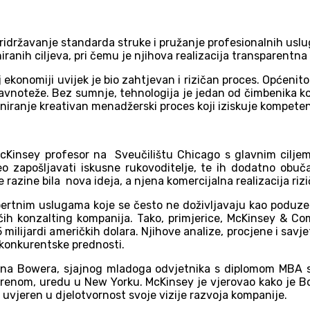
ridržavanje standarda struke i pružanje profesionalnih usl
iranih ciljeva, pri čemu je njihova realizacija transparentna i
 ekonomiji uvijek je bio zahtjevan i rizičan proces. Općeni
avnoteže. Bez sumnje, tehnologija je jedan od čimbenika ko
niranje kreativan menadžerski proces koji iziskuje kompetenci
Kinsey profesor na Sveučilištu Chicago s glavnim ciljem
o zapošljavati iskusne rukovoditelje, te ih dodatno obuč
e razine bila nova ideja, a njena komercijalna realizacija ri
pertnim uslugama koje se često ne doživljavaju kao poduzet
ećih konzalting kompanija. Tako, primjerice, McKinsey & C
5 milijardi američkih dolara. Njihove analize, procjene i sa
 konkurentske prednosti.
na Bowera, sjajnog mladoga odvjetnika s diplomom MBA s
renom, uredu u New Yorku. McKinsey je vjerovao kako je Bo
v uvjeren u djelotvornost svoje vizije razvoja kompanije.