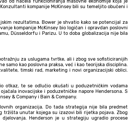
ikovao od načela funkcioniranja masovne ekonomije koja je
onzultanti kompanije McKinsey bili su temeljito obučeni i
ijskim rezultatima. Bower je shvatio kako se potencijal za
vanje kompanije McKinsey bio logičan i opravdan poslovni
u, Düsseldorfu i Parizu. U to doba globalizacija nije bila
ražnju za uslugama tvrtke, ali i zbog sve sofisticiranijih
 samo kao poslovna praksa, već i kao teorijska disciplina.
litete, timski rad, marketing i novi organizacijski oblici.
io otkaz, te se odlučio okušati u poduzetničkim vodama
o ojačala inovacijske i poduzetničke napore Hendersona. S
cKinsey & Company i Bain & Company.
ovnih organizacija. Do tada strategija nije bila predmet
g tržišta unutar kojega su izazovi bili rijetka pojava. Zbog
ga djelovanja. Henderson je u strategiju ugradio procese