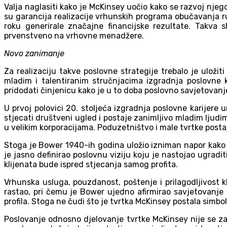
Valja naglasiti kako je McKinsey uočio kako se razvoj nj
su garancija realizacije vrhunskih programa obučavanja ruk
roku generirale značajne financijske rezultate. Takva 
prvenstveno na vrhovne menadžere.
Novo zanimanje
Za realizaciju takve poslovne strategije trebalo je uloži
mladim i talentiranim stručnjacima izgradnja poslovne k
pridodati činjenicu kako je u to doba poslovno savjetovan
U prvoj polovici 20. stoljeća izgradnja poslovne karijere
stjecati društveni ugled i postaje zanimljivo mladim ljud
u velikim korporacijama. Poduzetništvo i male tvrtke posta
Stoga je Bower 1940-ih godina uložio izniman napor kako b
je jasno definirao poslovnu viziju koju je nastojao ugrad
klijenata bude ispred stjecanja samog profita.
Vrhunska usluga, pouzdanost, poštenje i prilagodljivost kl
rastao, pri čemu je Bower ujedno afirmirao savjetovanje m
profila. Stoga ne čudi što je tvrtka McKinsey postala sim
Poslovanje odnosno djelovanje tvrtke McKinsey nije se z