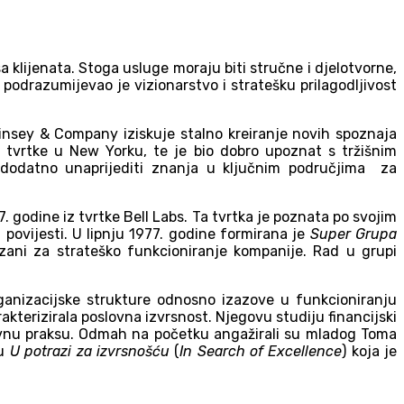
klijenata. Stoga usluge moraju biti stručne i djelotvorne,
podrazumijevao je vizionarstvo i stratešku prilagodljivost
Kinsey & Company iziskuje stalno kreiranje novih spoznaja
 tvrtke u New Yorku, te je bio dobro upoznat s tržišnim
, dodatno unaprijediti znanja u ključnim područjima za
godine iz tvrtke Bell Labs. Ta tvrtka je poznata po svojim
 povijesti. U lipnju 1977. godine formirana je
Super Grupa
ezani za strateško funkcioniranje kompanije. Rad u grupi
ganizacijske strukture odnosno izazove u funkcioniranju
kterizirala poslovna izvrsnost. Njegovu studiju financijski
tivnu praksu. Odmah na početku angažirali su mladog Toma
u
U potrazi za izvrsnošću
(
In Search of Excellence
) koja je