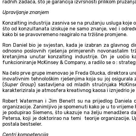
radnih zadaća, što je garancija izvrsnosti prilikom pružanj
Upravljanje znanjem
Konzalting industrija zasniva se na pružanju usluga koje 
što od konzultanata iziskuje ne samo znanje, već i određe
kako bi se pravovremeno reagiralo na tržišne promjene.
Ron Daniel bio je svjestan, kada je izabran za glavnog d
odnosno poslovnih rješenja primjerenih novonastalim tr
kretanjima unutar konzalting industrije. On je uočio 
funkcioniranje McKinsey & Company, a radilo se o : strategi
Na čelo prve grupe imenovao je Freda Glucka, direktora ur
inovativnim tehnološkim rješenjima koja su joj osigurala z
(
Super Group
) sastavljena od mladih stručnjaka McKinse
karakterizirala je atmosfera kreativnog kaosa i iznjedrio je
Robert Waterman i Jim Benett su na prijedlog Daniela o
organizacije. Zanimljivo je spomenuti kako je u to vrijeme
je podupirao Siemens, što ukazuje na želju menadžera da
Petersa, koji je doktorirao na temi teorije organizacije.
postala bestseler.
Centri kompetencija