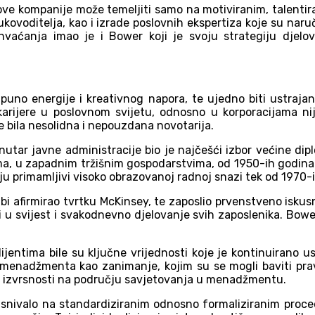
egove kompanije može temeljiti samo na motiviranim, talent
ovoditelja, kao i izrade poslovnih ekspertiza koje su naruči
shvaćanja imao je i Bower koji je svoju strategiju djelo
ti puno energije i kreativnog napora, te ujedno biti ustraj
arijere u poslovnom svijetu, odnosno u korporacijama nije 
je bila nesolidna i nepouzdana novotarija.
 unutar javne administracije bio je najčešći izbor većine 
ima, u zapadnim tržišnim gospodarstvima, od 1950-ih godina. 
ju primamljivi visoko obrazovanoj radnoj snazi tek od 1970-
i afirmirao tvrtku McKinsey, te zaposlio prvenstveno iskusn
iti u svijest i svakodnevno djelovanje svih zaposlenika. Bow
ijentima bile su ključne vrijednosti koje je kontinuirano u
enadžmenta kao zanimanje, kojim su se mogli baviti pravnici
bol izvrsnosti na području savjetovanja u menadžmentu.
asnivalo na standardiziranim odnosno formaliziranim proce