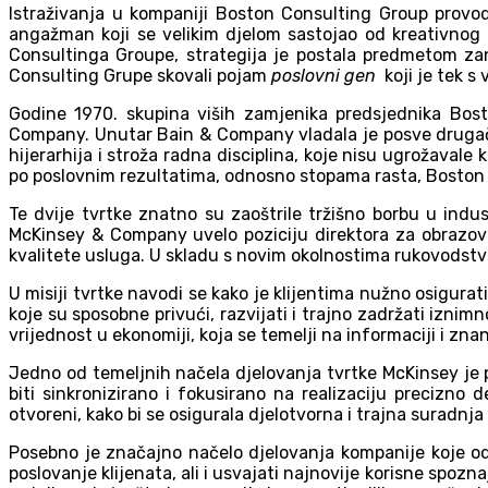
Istraživanja u kompaniji Boston Consulting Group provod
angažman koji se velikim djelom sastojao od kreativnog 
Consultinga Groupe, strategija je postala predmetom zani
Consulting Grupe skovali pojam
poslovni gen
koji je tek s
Godine 1970. skupina viših zamjenika predsjednika Bost
Company. Unutar Bain & Company vladala je posve drugači
hijerarhija i stroža radna disciplina, koje nisu ugrožaval
po poslovnim rezultatima, odnosno stopama rasta, Boston
Te dvije tvrtke znatno su zaoštrile tržišno borbu u indus
McKinsey & Company uvelo poziciju direktora za obrazova
kvalitete usluga. U skladu s novim okolnostima rukovodstv
U misiji tvrtke navodi se kako je klijentima nužno osigura
koje su sposobne privući, razvijati i trajno zadržati iznimn
vrijednost u ekonomiji, koja se temelji na informaciji i znan
Jedno od temeljnih načela djelovanja tvrtke McKinsey je 
biti sinkronizirano i fokusirano na realizaciju precizno d
otvoreni, kako bi se osigurala djelotvorna i trajna suradnja
Posebno je značajno načelo djelovanja kompanije koje odr
poslovanje klijenata, ali i usvajati najnovije korisne spoz