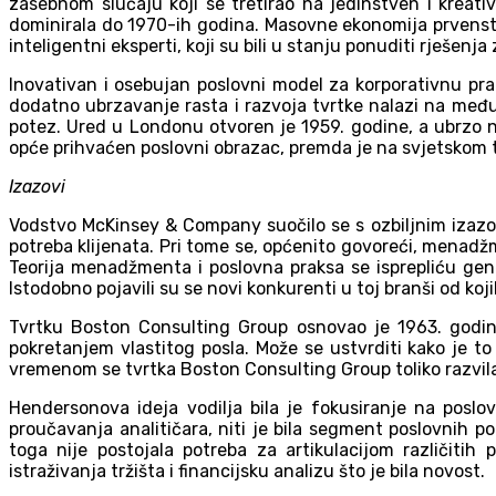
zasebnom slučaju koji se tretirao na jedinstven i kreati
dominirala do 1970-ih godina. Masovne ekonomija prvenstv
inteligentni eksperti, koji su bili u stanju ponuditi rješenj
Inovativan i osebujan poslovni model za korporativnu prak
dodatno ubrzavanje rasta i razvoja tvrtke nalazi na međ
potez. Ured u Londonu otvoren je 1959. godine, a ubrzo na
opće prihvaćen poslovni obrazac, premda je na svjetskom t
Izazovi
Vodstvo McKinsey & Company suočilo se s ozbiljnim izazovi
potreba klijenata. Pri tome se, općenito govoreći, menadž
Teorija menadžmenta i poslovna praksa se isprepliću generi
Istodobno pojavili su se novi konkurenti u toj branši od koj
Tvrtku Boston Consulting Group osnovao je 1963. godin
pokretanjem vlastitog posla. Može se ustvrditi kako je t
vremenom se tvrtka Boston Consulting Group toliko razvila
Hendersonova ideja vodilja bila je fokusiranje na poslo
proučavanja analitičara, niti je bila segment poslovnih pol
toga nije postojala potreba za artikulacijom različitih
istraživanja tržišta i financijsku analizu što je bila novost.