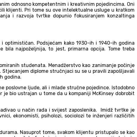
iranim odnosno kompetentnim i kreativnim pojedincima. Oni
li klijenti. Pri tome su ove intelektualne usluge u kratkom
vanja i razvoja tvrtke dopunio fokusiranjem konzaltinga
an i optimističan. Podsjećam kako 1930-ih i 1940-ih godina
bila najpoželjnija, to jest, primarna opcija. Tome treba
diplomiranih studenata. Menadžerstvo kao zanimanje počinje
Stjecanjem diplome stručnjaci su se u pravili zapošljavali
ih godina.
e poslovne ljude, ali i mlade stručne pojedince. Istodobno
er je bio ustrajan u tome da u kompaniji McKinsey dobrobit
sađivao u način rada i svijest zaposlenika. Imidž tvrtke je
, ekonomisti, psiholozi, sociolozi te inženjeri različitih
durama. Nasuprot tome, svakom klijentu pristupalo se kao