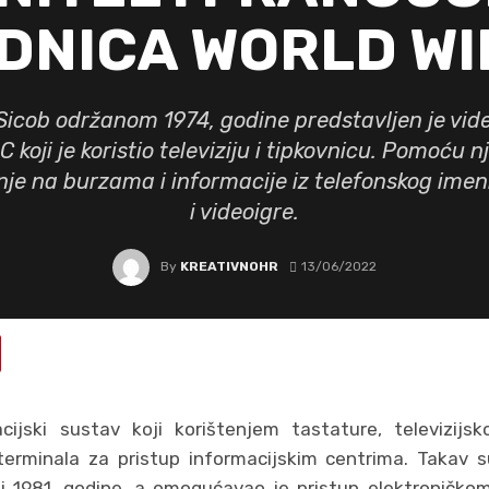
DNICA WORLD WI
icob održanom 1974, godine predstavljen je vid
C koji je koristio televiziju i tipkovnicu. Pomoću 
tanje na burzama i informacije iz telefonskog imen
i videoigre.
By
KREATIVNOHR
13/06/2022
cijski sustav koji korištenjem tastature, televizijs
erminala za pristup informacijskim centrima. Takav s
j 1981. godine, a omogućavao je pristup elektroničko