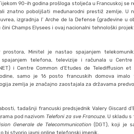
ijekom 90-ih godina prošloga stoljeća u Francuskoj se re
ali znatno poboljšati međunarodni prestiž zemlje. U nj
Louvrea, izgradnja I’ Arche de la Defense (građevine u o
 čini Champs Elysees i ovaj nacionalni tehnološki proj
 prostora, Minitel je nastao spajanjem telekomunikac
e spajanjem telefona, televizije i računala u Centr
NET) i Centre Common d’Etudes de Telediffusion et
godine, samo je 16 posto francuskih domova imalo 
ogija zemlja je značajno zaostajala za državama pred
slabosti, tadašnji francuski predsjednik Valery Giscard d’
ograma pod nazivom
Telefoni za sve Francuze.
U skladu s 
vision Generale de Telecommunication
(DGT), koji je 
 bi stvorio javni online telefonski imenik.