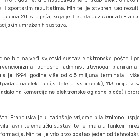
zi i sportskim rezultatima. Minitel je stvoren kao rez
h godina 20. stoljeća, koja je trebala pozicionirati Fran
acijskih umreženih sustava.
odine bio najveći svjetski sustav elektronske pošte i p
ervencionizma odnosno administrativnoga planiranja 
a je 1994. godine više od 6,5 milijuna terminala i više
tpadalo na elektronički telefonski imenik), 113 milijuna 
padalo na komercijalne elektronske oglasne ploče) i pror
šta, Francuska je u tadašnje vrijeme bila iznimno uspj
vila javni telematički sustav, te je imala u funkciji m
nformacija. Minitel je vrlo brzo postao jedan od tehnolo