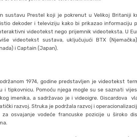
an sustavu Prestel koji je pokrenut u Velikoj Britaniji
istio dekoder i televiziju kako bi prikazao informaciju
interaktivni videotekst nego prijemnik videoteksta. U Eur
iše videotekst sustava, uključujući BTX (Njemačka),
anada) i Captain (Japan).
održanom 1974, godine predstavljen je videotekst term
ziju i tipkovnicu. Pomoću njega mogle su se saznati vije
skog imenika, a sadržavao je i videoigre. Giscardova vla
tički razvoj. Struka je podržala razvoj i operacionalizaci
za osvajanje vodeće francuske pozicije u široko di
ma.