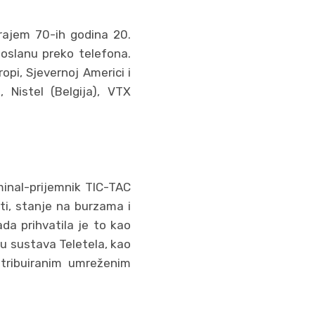
 krajem 70-ih godina 20.
 poslanu preko telefona.
opi, Sjevernoj Americi i
 Nistel (Belgija), VTX
inal-prijemnik TIC-TAC
sti, stanje na burzama i
da prihvatila je to kao
ju sustava Teletela, kao
stribuiranim umreženim