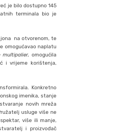
već je bilo dostupno 145
latnih terminala bio je
iljona na otvorenom, te
je omogućavao naplatu
 multipalier,
omogućila
 i vrijeme korištenja,
nsformirala. Konkretno
fonskog imenika, stanje
 stvaranje novih mreža
Pružatelj usluge više ne
pektar, više ili manje,
tvaratelj i proizvođač