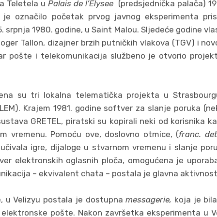
a Teletela u
Palais de l’Elysee
(predsjednička palača) 198
 je označilo početak prvog javnog eksperimenta pri
srpnja 1980. godine, u Saint Malou. Sljedeće godine vlast
Roger Tallon, dizajner brzih putničkih vlakova (TGV) i no
star pošte i telekomunikacija službeno je otvorio proje
ijena su tri lokalna telematička projekta u Strasbour
LEM). Krajem 1981. godine softver za slanje poruka (ne
stava GRETEL, piratski su kopirali neki od korisnika 
om vremenu. Pomoću ove, doslovno otmice, (
franc. d
jučivala igre, dijaloge u stvarnom vremenu i slanje por
ver elektronskih oglasnih ploča, omogućena je uporaba
nikacija – ekvivalent chata – postala je glavna aktivnos
e, u Velizyu postala je dostupna
messagerie,
koja je bil
elektronske pošte. Nakon završetka eksperimenta u Ve