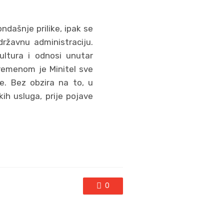
ndašnje prilike, ipak se
državnu administraciju.
ultura i odnosi unutar
 vremenom je Minitel sve
e. Bez obzira na to, u
ih usluga, prije pojave
0