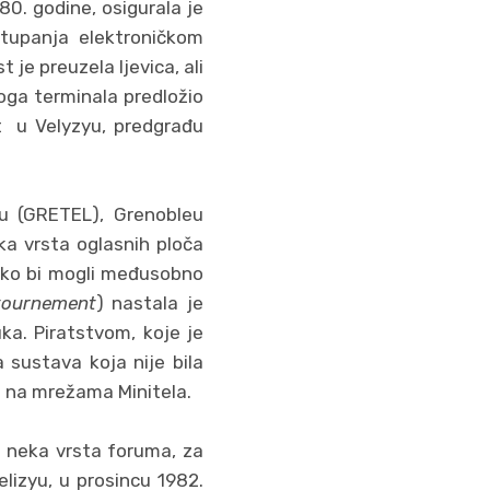
0. godine, osigurala je
stupanja elektroničkom
 je preuzela ljevica, ali
voga terminala predložio
kt u Velyzyu, predgrađu
gu (GRETEL), Grenobleu
ka vrsta oglasnih ploča
kako bi mogli međusobno
etournement
) nastala je
uka. Piratstvom, koje je
 sustava koja nije bila
t na mrežama Minitela.
a neka vrsta foruma, za
lizyu, u prosincu 1982.