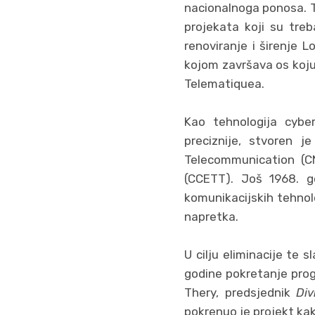
nacionalnoga ponosa. T
projekata koji su treb
renoviranje i širenje 
kojom završava os koju
Telematiquea.
Kao tehnologija cyber
preciznije, stvoren j
Telecommunication (C
(CCETT). Još 1968. 
komunikacijskih tehnol
napretka.
U cilju eliminacije te 
godine pokretanje pr
Thery, predsjednik
Di
pokrenuo je projekt kako