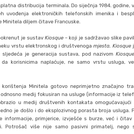
platna distribucija terminala. Do siječnja 1984. godine, 
jeh uvođenja elektroničkih telefonskih imenika i besp
e Minitela diljem čitave Francuske.
pokrenut je sustav
Kiosque
– koji je sadržavao slike pav
neku vrstu elektronskog i društvenoga
mjesta. Kiosque
e sljedeća je generacija sustava, pod nazivom
Kiosque
a korisnicima naplaćuje, ne samo vrstu usluga, već
orištenja Minitela gotovo neprimjetno značajno tra
v odnosno medij fokusiran na usluge (informacije iz tele
obrazio u medij društvenih kontakata omogućavajući
Ujedno je došlo i do eksplozivnog porasta broja usluga. 
informacije, primjerice, izvješće s burze, već i čitav s
ti. Potrošač više nije samo pasivni primatelj, nego s