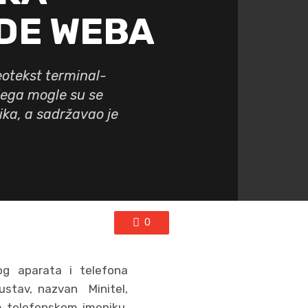
DE WEBA
eotekst terminal-
njega mogle su se
ika, a sadržavao je
0
kog aparata i telefona
ustav, nazvan Minitel,
m telefonskom imeniku,