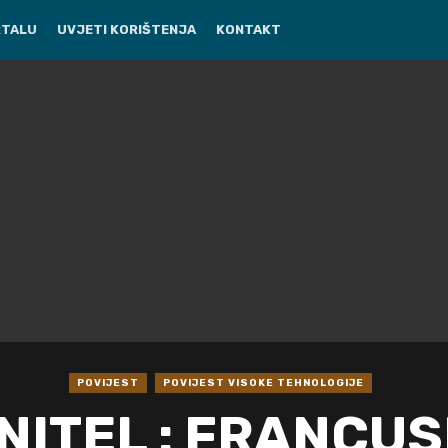
RTALU
UVJETI KORIŠTENJA
KONTAKT
POVIJEST
POVIJEST VISOKE TEHNOLOGIJE
NITEL : FRANCU