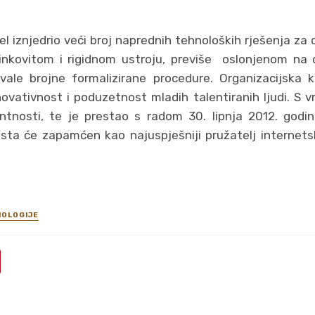
l iznjedrio veći broj naprednih tehnoloških rješenja za o
inkovitom i rigidnom ustroju, previše oslonjenom na 
vale brojne formalizirane procedure. Organizacijska k
inovativnost i poduzetnost mladih talentiranih ljudi. S
ntnosti, te je prestao s radom 30. lipnja 2012. godin
osta će zapamćen kao najuspješniji pružatelj internetsk
NOLOGIJE