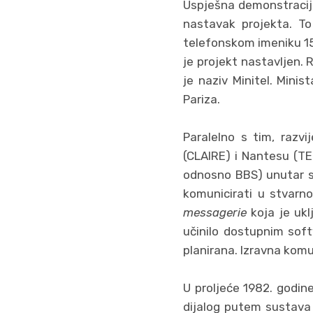
Uspješna demonstracij
nastavak projekta. To
telefonskom imeniku 15. 
je projekt nastavljen. 
je naziv Minitel. Mini
Pariza.
Paralelno s tim, razv
(CLAIRE) i Nantesu (TE
odnosno BBS) unutar su
komunicirati u stvarn
messagerie
koja je ukl
učinilo dostupnim soft
planirana. Izravna komu
U proljeće 1982. godin
dijalog putem sustava 