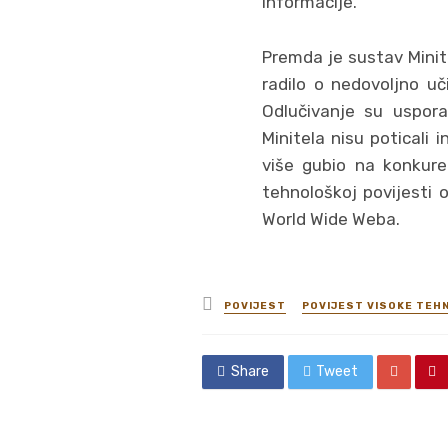
informacije.
Premda je sustav Minite
radilo o nedovoljno uč
Odlučivanje su uspora
Minitela nisu poticali 
više gubio na konkure
tehnološkoj povijesti 
World Wide Weba.
Posted
POVIJEST
POVIJEST VISOKE TEH
in
Share
Tweet