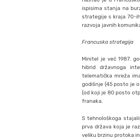
ispisima stanja na bur
strategije s kraja 70-i
razvoja javnih komunik
Francuska strategija
Minitel je već 1987. g
hibrid državnoga int
telematička mreža imal
godišnje (45 posto je o
(od koji je 80 posto ot
franaka.
S tehnološkoga stajali
prva država koja je raz
veliku brzinu protoka i