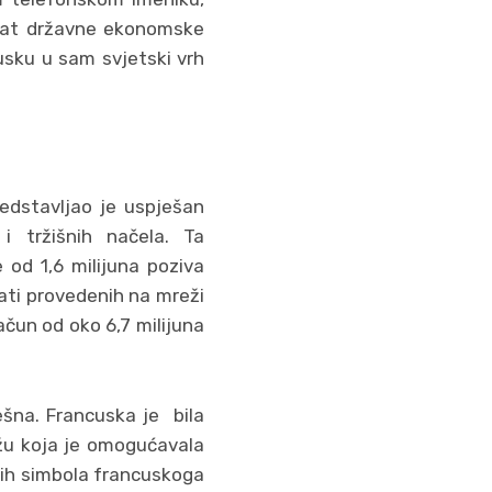
ultat državne ekonomske
cusku u sam svjetski vrh
redstavljao je uspješan
i tržišnih načela. Ta
 od 1,6 milijuna poziva
sati provedenih na mreži
ačun od oko 6,7 milijuna
ešna. Francuska je bila
režu koja je omogućavala
ških simbola francuskoga