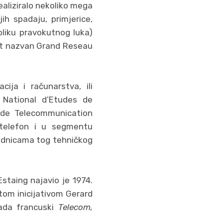
aliziralo nekoliko mega
ih spadaju, primjerice,
bliku pravokutnog luka)
ekt nazvan Grand Reseau
ija i računarstva, ili
e National d’Etudes de
 de Telecommunication
telefon i u segmentu
vodnicama tog tehničkog
Estaing najavio je 1974.
tom inicijativom Gerard
sada francuski
Telecom,