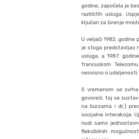
godine, započela je bes
različitih usluga. Usp
ključan za širenje mrež
U veljači 1982. godine 
je stoga predstavljao 
usluga, a 1987. godin
francuskom Telecomu d
neovisno o udaljenosti.
S vremenom se svrha k
govoreći, taj se susta
na burzama i dr.) pre
socijalne interakcije. 
nudi samo jednostavne 
fleksibilnih mogućnos