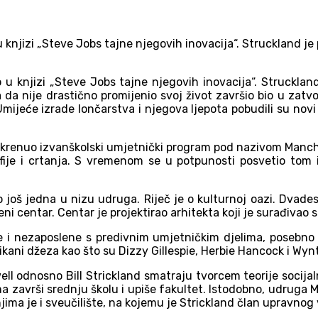
 u knjizi „Steve Jobs tajne njegovih inovacija“. Struckland 
lo u knjizi „Steve Jobs tajne njegovih inovacija“. Struckla
ma da nije drastično promijenio svoj život završio bio u zatv
jeće izrade lončarstva i njegova ljepota pobudili su novi s
 pokrenuo izvanškolski umjetnički program pod nazivom Manch
fije i crtanja. S vremenom se u potpunosti posvetio to
 još jedna u nizu udruga. Riječ je o kulturnoj oazi. Dvades
veni centar. Centar je projektirao arhitekta koji je surađiv
 i nezaposlene s predivnim umjetničkim djelima, posebno
ani džeza kao što su Dizzy Gillespie, Herbie Hancock i Wynt
 odnosno Bill Strickland smatraju tvorcem teorije socijalne
ma završi srednju školu i upiše fakultet. Istodobno, udruga
ma je i sveučilište, na kojemu je Strickland član upravnog 