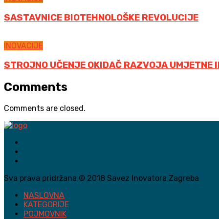
SASTAVNICE BIOTEHNOLOŠKE REVOLUCIJE
INOVACIJE
STROJNO UČENJE OKIDAČ RAZVOJA UMJETNE I
Comments
Comments are closed.
Sva prava pridržana © 2018 Savez Inovatora Zagreba
NASLOVNA
KATEGORIJE
POJMOVNIK