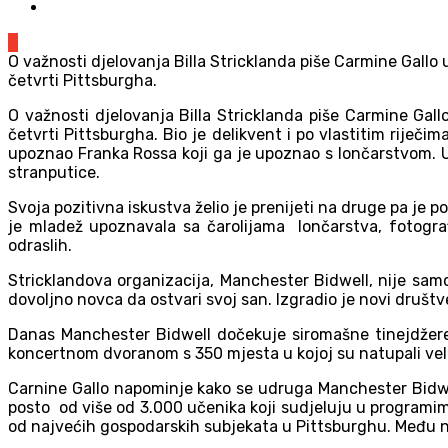
0
O važnosti djelovanja Billa Stricklanda piše Carmine Gallo
četvrti Pittsburgha.
O važnosti djelovanja Billa Stricklanda piše Carmine Gal
četvrti Pittsburgha. Bio je delikvent i po vlastitim riječi
upoznao Franka Rossa koji ga je upoznao s lončarstvom. Umi
stranputice.
Svoja pozitivna iskustva želio je prenijeti na druge pa je
je mladež upoznavala sa čarolijama lončarstva, fotogra
odraslih.
Stricklandova organizacija, Manchester Bidwell, nije samo
dovoljno novca da ostvari svoj san. Izgradio je novi društ
Danas Manchester Bidwell dočekuje siromašne tinejdžere
koncertnom dvoranom s 350 mjesta u kojoj su natupali velik
Carnine Gallo napominje kako se udruga Manchester Bidwell
posto od više od 3.000 učenika koji sudjeluju u programi
od najvećih gospodarskih subjekata u Pittsburghu. Među nji