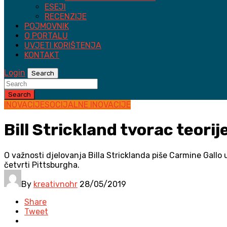
ESEJI
RECENZIJE
POJMOVNIK
O PORTALU
UVJETI KORIŠTENJA
KONTAKT
Login
Search
Search
INOVACIJE
SOCIJALNE INOVACIJE
Bill Strickland tvorac teorij
O važnosti djelovanja Billa Stricklanda piše Carmine Gallo
četvrti Pittsburgha.
By
kreativnohr
28/05/2019
Share
Tweet