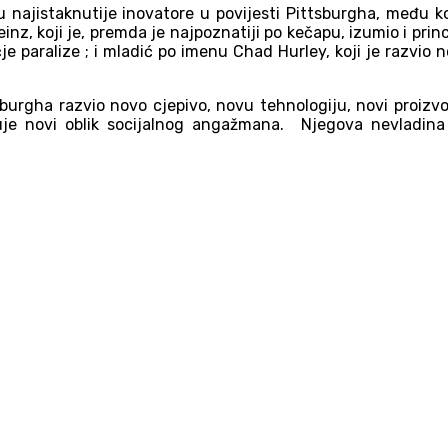
u najistaknutije inovatore u povijesti Pittsburgha, među ko
Heinz, koji je, premda je najpoznatiji po kečapu, izumio i p
ečje paralize ; i mladić po imenu Chad Hurley, koji je razvio 
tsburgha razvio novo cjepivo, novu tehnologiju, novi proizvo
kuje novi oblik socijalnog angažmana. Njegova nevladin