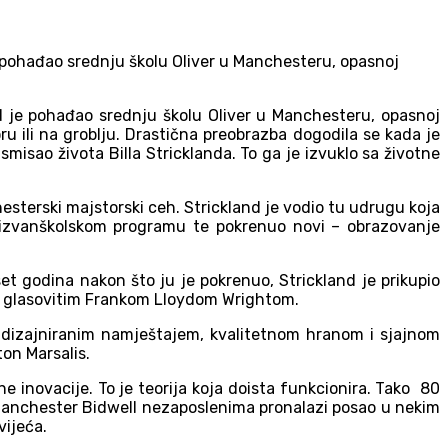
je pohađao srednju školu Oliver u Manchesteru, opasnoj
nd je pohađao srednju školu Oliver u Manchesteru, opasnoj
oru ili na groblju. Drastična preobrazba dogodila se kada je
misao života Billa Stricklanda. To ga je izvuklo sa životne
esterski majstorski ceh. Strickland je vodio tu udrugu koja
m izvanškolskom programu te pokrenuo novi – obrazovanje
et godina nakon što ju je pokrenuo, Strickland je prikupio
ao s glasovitim Frankom Lloydom Wrightom.
 dizajniranim namještajem, kvalitetnom hranom i sjajnom
on Marsalis.
 inovacije. To je teorija koja doista funkcionira. Tako 80
 Manchester Bidwell nezaposlenima pronalazi posao u nekim
vijeća.