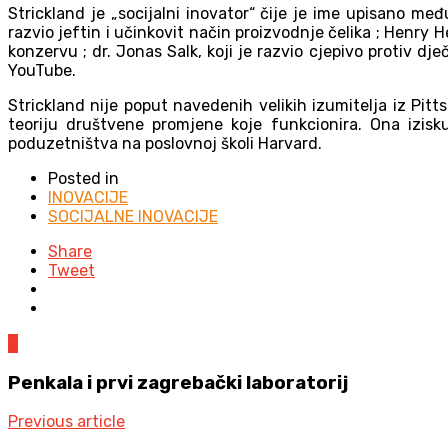
Strickland je „socijalni inovator“ čije je ime upisano međ
razvio jeftin i učinkovit način proizvodnje čelika ; Henry 
konzervu ; dr. Jonas Salk, koji je razvio cjepivo protiv dj
YouTube.
Strickland nije poput navedenih velikih izumitelja iz Pit
teoriju društvene promjene koje funkcionira. Ona izis
poduzetništva na poslovnoj školi Harvard.
Posted in
INOVACIJE
SOCIJALNE INOVACIJE
Share
Tweet
0
Penkala i prvi zagrebački laboratorij
Previous article