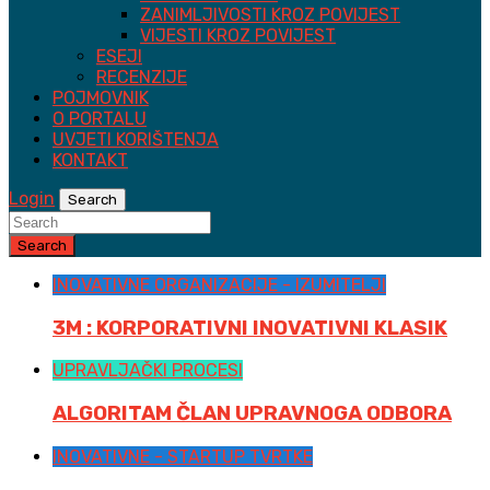
ZANIMLJIVOSTI KROZ POVIJEST
VIJESTI KROZ POVIJEST
ESEJI
RECENZIJE
POJMOVNIK
O PORTALU
UVJETI KORIŠTENJA
KONTAKT
Login
Search
Search
INOVATIVNE ORGANIZACIJE - IZUMITELJI
3M : KORPORATIVNI INOVATIVNI KLASIK
UPRAVLJAČKI PROCESI
ALGORITAM ČLAN UPRAVNOGA ODBORA
INOVATIVNE - STARTUP TVRTKE