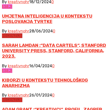
By
kreativnohr
18/12/2024
0
ESEJI
UMJETNA INTELIGENCIJA U KONTEKSTU
POSLOVANJA TVRTKE
By
kreativnohr
28/06/2024
0
RECENZIJE
SARAH LAMDAN :“DATA CARTELS“, STANFORD
UNIVERSITY PRESS, STANFORD, CALIFORNIA,
2023.
By
kreativnohr
16/04/2024
0
ESEJI
KIBORZI U KONTEKSTU TEHNOLOŠKOG
ANARHIZMA
By
kreativnohr
26/01/2024
0
RECENZIJE
ADAM GRANT :“KREATIVCI“, PROFIL, ZAGREB,