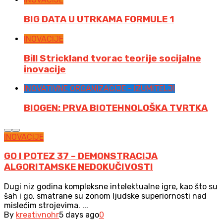
BIG DATA U UTRKAMA FORMULE 1
INOVACIJE
Bill Strickland tvorac teorije socijalne
inovacije
INOVATIVNE ORGANIZACIJE - IZUMITELJI
BIOGEN: PRVA BIOTEHNOLOŠKA TVRTKA
INOVACIJE
GO I POTEZ 37 – DEMONSTRACIJA
ALGORITAMSKE NEDOKUČIVOSTI
Dugi niz godina kompleksne intelektualne igre, kao što su
šah i go, smatrane su zonom ljudske superiornosti nad
mislećim strojevima. ...
By
kreativnohr
5 days ago
0