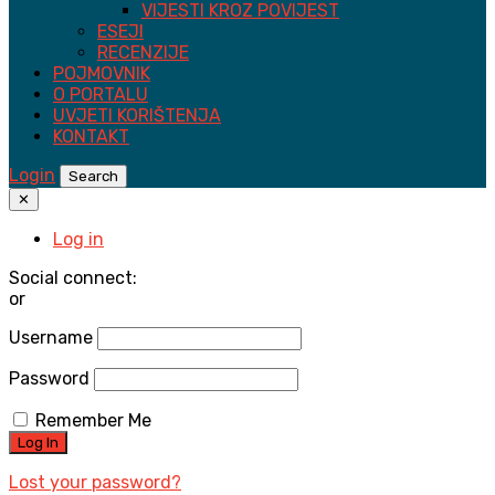
VIJESTI KROZ POVIJEST
ESEJI
RECENZIJE
POJMOVNIK
O PORTALU
UVJETI KORIŠTENJA
KONTAKT
Login
Search
✕
Log in
Social connect:
or
Username
Password
Remember Me
Lost your password?