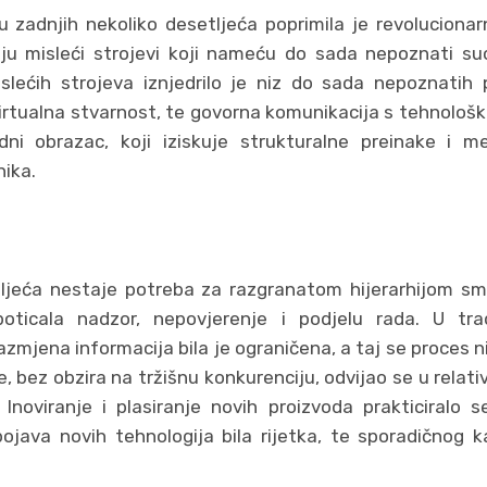
 zadnjih nekoliko desetljeća poprimila je revolucionar
ju misleći strojevi koji nameću do sada nepoznati suo
slećih strojeva iznjedrilo je niz do sada nepoznatih
 virtualna stvarnost, te govorna komunikacija s tehnolo
odni obrazac, koji iziskuje strukturalne preinake i 
nika.
tljeća nestaje potreba za razgranatom hijerarhijom sm
poticala nadzor, nepovjerenje i podjelu rada. U trad
azmjena informacija bila je ograničena, a taj se proces n
 bez obzira na tržišnu konkurenciju, odvijao se u relativ
. Inoviranje i plasiranje novih proizvoda prakticiralo
pojava novih tehnologija bila rijetka, te sporadičnog