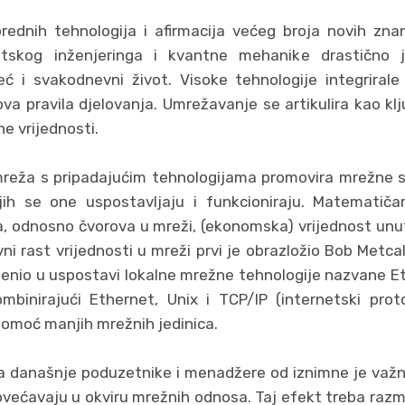
prednih tehnologija i afirmacija većeg broja novih znan
etskog inženjeringa i kvantne mehanike drastično 
 i svakodnevni život. Visoke tehnologije integrirale
 pravila djelovanja. Umrežavanje se artikulira kao klj
e vrijednosti.
reža s pripadajućim tehnologijama promovira mrežne s
h se one uspostavljaju i funkcioniraju. Matematiča
, odnosno čvorova u mreži, (ekonomska) vrijednost unu
ni rast vrijednosti u mreži prvi je obrazložio Bob Metca
ijenio u uspostavi lokalne mrežne tehnologije nazvane E
mbinirajući Ethernet, Unix i TCP/IP (internetski pro
omoć manjih mrežnih jedinica.
za današnje poduzetnike i menadžere od iznimne je važn
povećavaju u okviru mrežnih odnosa. Taj efekt treba razm