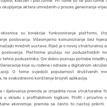
rtupovi, klasteri i platforme. Pri tome su se platforme 
 okupljanje aktera umreženih u proces generiranja vrije
 okosnica su korekcije funkcioniranje platformi, š
je poslovanja. Višesmjerno komuniciranje bez hijerar
ačajki mrežnih sustava. Riječ je o novoj strukturalnoj a
poslovanja. Platforme pružaju niz poduzetničkih mo
o tehno poduzetnika. Oni dobro poznaju potrebe mlađih ge
Generacije koje su rođene i odrasle u digitalnom okružen
aciji. O tome svjedoči popularnost društvenih mre
 te svakodnevno korištenje brojnih aplikacija.
nja i djelovanja premda je iznjedrila nove strukturalne
ja u skladu s profitabilnom logikom. Profit i privatno v
talne ekonomije, premda se često to nastoji prikriti. 