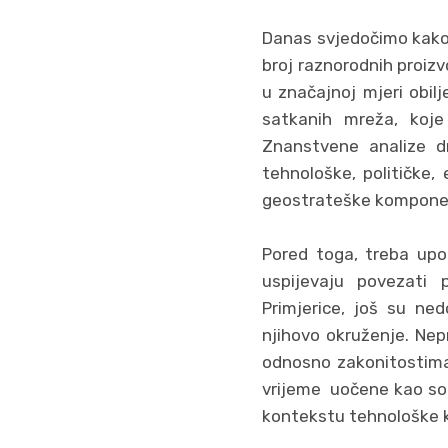
Danas svjedočimo kako 
broj raznorodnih proizv
u značajnoj mjeri obil
satkanih mreža, koje
Znanstvene analize dr
tehnološke, političke,
geostrateške kompone
Pored toga, treba upo
uspijevaju povezati 
Primjerice, još su ne
njihovo okruženje. Nep
odnosno zakonitostima 
vrijeme uočene kao soc
kontekstu tehnološke 