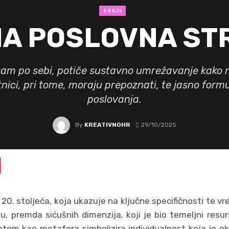
ESEJI
NA POSLOVNA ST
sam po sebi, potiče sustavno umrežavanje kako n
nici, pri tome, moraju prepoznati, te jasno form
poslovanja.
By
KREATIVNOHR
29/10/2025
20. stoljeća, koja ukazuje na ključne specifičnosti te v
u, premda sićušnih dimenzija, koji je bio temeljni resu
 atom kao metafora simbolizira individualnost koja je o