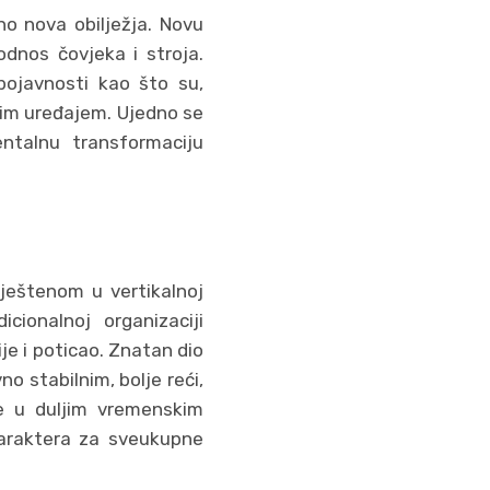
no nova obilježja. Novu
dnos čovjeka i stroja.
 pojavnosti kao što su,
škim uređajem. Ujedno se
mentalnu transformaciju
ještenom u vertikalnoj
icionalnoj organizaciji
ije i poticao. Znatan dio
no stabilnim, bolje reći,
 se u duljim vremenskim
 karaktera za sveukupne