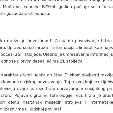
 Međutim, koncem 1990-ih godina počinje se afirmir
ih i gospodarskih odnosa.
a mreže je povezanost. Za samo povezivanje bitna j
ra. Upravo su se mreža i informacija afirmirali kao najv
očetku 21. stoljeća. Ujedno je umrežavanje informacijsk
odnose u prvim desetljećima 21. stoljeća.
karakteriziralo ljudska društva. Tijekom povijesti razvija
komunikacijskog povezivanja. Taj razvoj koji je uključiva
 televiziju uvijek je rezultirao ubrzavanjem socijalnog 
sferu. Pojava digitalne tehnologije rezultirala je dra
pri čemu nastanak mislećih strojeva i internetske
 izazovima u ljudskoj povijesti.