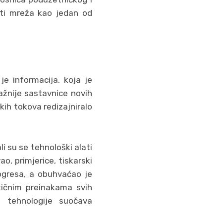
ati mreža kao jedan od
e informacija, koja je
ažnije sastavnice novih
ih tokova redizajniralo
li su se tehnološki alati
o, primjerice, tiskarski
progresa, a obuhvaćao je
stičnim preinakama svih
 tehnologije suočava