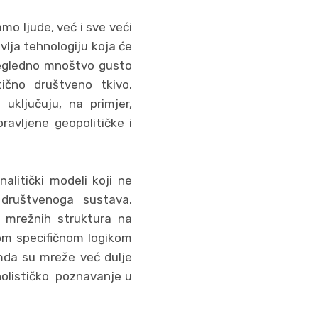
o ljude, već i sve veći
vlja tehnologiju koja će
pregledno mnoštvo gusto
ično društveno tkivo.
uključuju, na primjer,
ravljene geopolitičke i
litički modeli koji ne
 društvenoga sustava.
j mrežnih struktura na
jom specifičnom logikom
emda su mreže već dulje
holističko poznavanje u