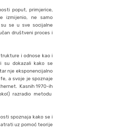
osti poput, primjerice,
je izmijenio, ne samo
 su se u sve socijalne
učan društveni proces i
trukture i odnose kao i
ri su dokazali kako se
tar nje eksponencijalno
lfe, a svoje je spoznaje
thernet. Kasnih 1970-ih
tokol) razradio metodu
osti spoznaja kako se i
atrati uz pomoć teorije