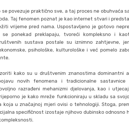
se povezuje praktično sve, a taj proces ne obuhvaća sam
oda. Taj fenomen poznat je kao internet stvari i predsta
ježiti vrijeme pred nama. Uspostavljeno je gotovo ne
 se ponekad preklapaju, tvoreći kompleksno i kaot
uštvenih sustava postale su iznimno zahtjevne, jer 
 ekonomske, psihološke, kulturološke i već pomelo zabo
nte.
zoriti kako su u društvenim znanostima dominantni ana
pojavu novih fenomena i tradicionalne sastavnice
dovoljno razrađeni mehanizmi djelovanja, kao i utjeca
rijeporno je kako mreže funkcioniraju u skladu sa svo
koja u značajnoj mjeri ovisi o tehnologiji. Stoga, pr
ijalna specifičnost izostaje njihovo dubinsko odnosno 
kompleksnosti.