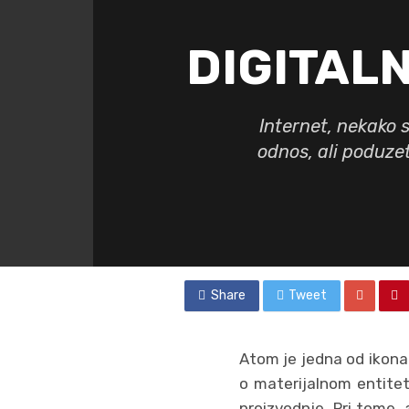
DIGITAL
Internet, nekako 
odnos, ali poduzet
Share
Tweet
Atom je jedna od ikona 
o materijalnom entitet
proizvodnje. Pri tome,