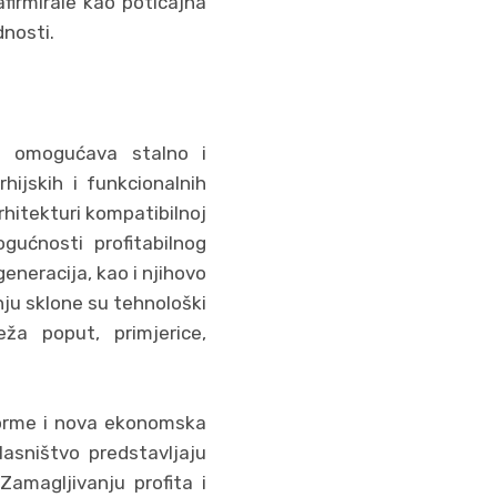
afirmirale kao poticajna
dnosti.
to omogućava stalno i
hijskih i funkcionalnih
rhitekturi kompatibilnoj
gućnosti profitabilnog
neracija, kao i njihovo
ju sklone su tehnološki
ža poput, primjerice,
 forme i nova ekonomska
lasništvo predstavljaju
Zamagljivanju profita i