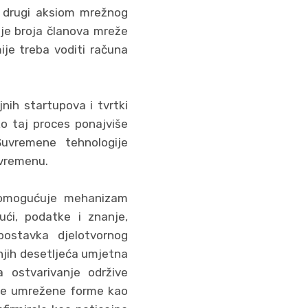
a drugi aksiom mrežnog
nje broja članova mreže
ije treba voditi računa
nih startupova i tvrtki
ko taj proces ponajviše
Suvremene tehnologije
 vremenu.
im omogućuje mehanizam
ući, podatke i znanje,
postavka djelotvornog
njih desetljeća umjetna
a ostvarivanje održive
čite umrežene forme kao