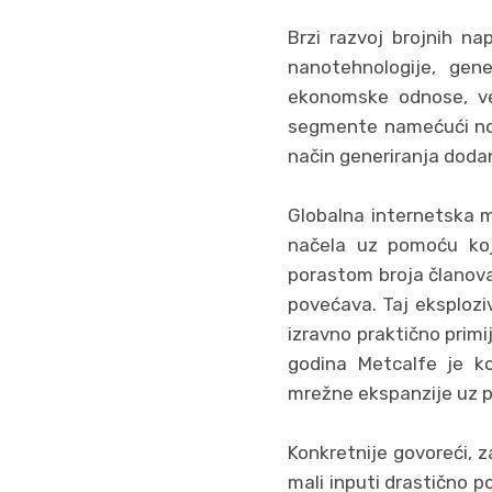
Brzi razvoj brojnih na
nanotehnologije, gen
ekonomske odnose, već
segmente namećući nova
način generiranja dodan
Globalna internetska m
načela uz pomoću koji
porastom broja članova
povećava. Taj eksploziv
izravno praktično prim
godina Metcalfe je ko
mrežne ekspanzije uz p
Konkretnije govoreći, 
mali inputi drastično 