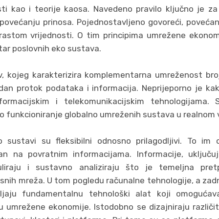
ti kao i teorije kaosa. Navedeno pravilo ključno je z
o povećanju prinosa. Pojednostavljeno govoreći, poveća
 rastom vrijednosti. O tim principima umrežene ekonom
tar poslovnih eko sustava.
, kojeg karakterizira komplementarna umreženost broj
dan protok podataka i informacija. Neprijeporno je ka
formacijskim i telekomunikacijskim tehnologijama. 
o funkcioniranje globalno umreženih sustava u realnom
 sustavi su fleksibilni odnosno prilagodljivi. To 
an na povratnim informacijama. Informacije, uključuj
liraju i sustavno analiziraju što je temeljna pret
snih mreža. U tom pogledu računalne tehnologije, a zad
avljaju fundamentalnu tehnološki alat koji omogućav
u umrežene ekonomije. Istodobno se dizajniraju razli