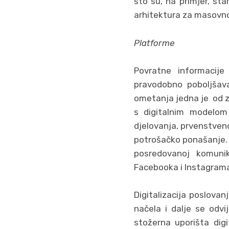
što su, na primjer, sta
arhitektura za masovno
Platforme
Povratne informacije
pravodobno poboljšavan
ometanja jedna je od zn
s digitalnim modelom 
djelovanja, prvenstven
potrošačko ponašanje. 
posredovanoj komunik
Facebooka i Instagrama,
Digitalizacija poslova
načela i dalje se odvi
stožerna uporišta digi