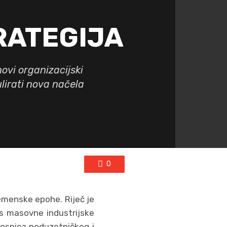
RATEGIJA
ovi organizacijski
ulirati nova načela
0
remenske epohe. Riječ je
rs masovne industrijske
kosnica poduzetničkog i