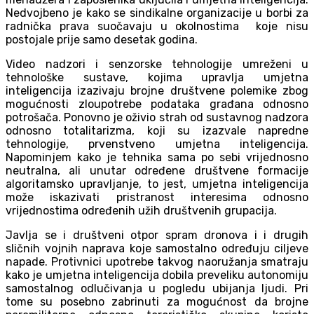
Nedvojbeno je kako se sindikalne organizacije u borbi za
radnička prava suočavaju u okolnostima koje nisu
postojale prije samo desetak godina.
Video nadzori i senzorske tehnologije umreženi u
tehnološke sustave, kojima upravlja umjetna
inteligencija izazivaju brojne društvene polemike zbog
mogućnosti zloupotrebe podataka građana odnosno
potrošača. Ponovno je oživio strah od sustavnog nadzora
odnosno totalitarizma, koji su izazvale napredne
tehnologije, prvenstveno umjetna inteligencija.
Napominjem kako je tehnika sama po sebi vrijednosno
neutralna, ali unutar određene društvene formacije
algoritamsko upravljanje, to jest, umjetna inteligencija
može iskazivati pristranost interesima odnosno
vrijednostima određenih užih društvenih grupacija.
Javlja se i društveni otpor spram dronova i i drugih
sličnih vojnih naprava koje samostalno određuju ciljeve
napade. Protivnici upotrebe takvog naoružanja smatraju
kako je umjetna inteligencija dobila preveliku autonomiju
samostalnog odlučivanja u pogledu ubijanja ljudi. Pri
tome su posebno zabrinuti za mogućnost da brojne