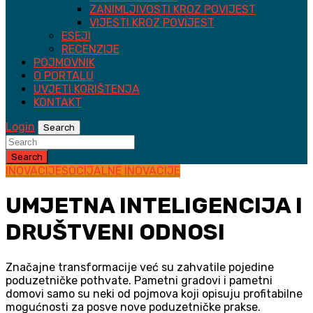
ZANIMLJIVOSTI KROZ POVIJEST
VIJESTI KROZ POVIJEST
ESEJI
RECENZIJE
POJMOVNIK
O PORTALU
UVJETI KORIŠTENJA
KONTAKT
Login
Search
Search
INOVACIJE
SOCIJALNE INOVACIJE
UMJETNA INTELIGENCIJA I
DRUŠTVENI ODNOSI
Značajne transformacije već su zahvatile pojedine
poduzetničke pothvate. Pametni gradovi i pametni
domovi samo su neki od pojmova koji opisuju profitabilne
mogućnosti za posve nove poduzetničke prakse.