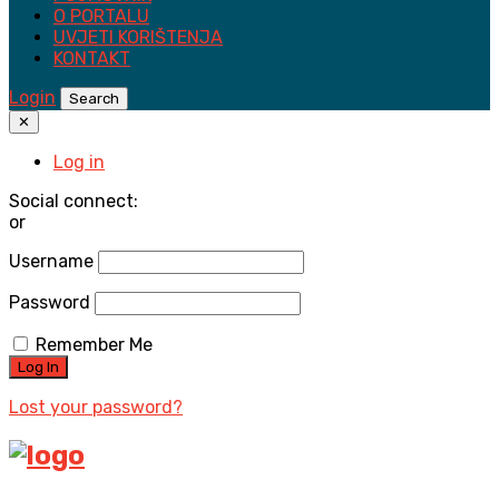
O PORTALU
UVJETI KORIŠTENJA
KONTAKT
Login
Search
✕
Log in
Social connect:
or
Username
Password
Remember Me
Lost your password?