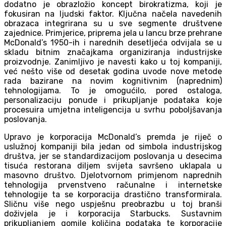
dodatno je obrazložio koncept birokratizma, koji je
fokusiran na ljudski faktor. Ključna načela navedenih
obrazaca integrirana su u sve segmente društvene
zajednice. Primjerice, priprema jela u lancu brze prehrane
McDonald’s 1950-ih i narednih desetljeća odvijala se u
skladu bitnim značajkama organiziranja industrijske
proizvodnje. Zanimljivo je navesti kako u toj kompaniji,
već nešto više od desetak godina uvode nove metode
rada bazirane na novim kognitivnim (naprednim)
tehnologijama. To je omogućilo, pored ostaloga,
personalizaciju ponude i prikupljanje podataka koje
procesuira umjetna inteligencija u svrhu poboljšavanja
poslovanja.
Upravo je korporacija McDonald’s premda je riječ o
uslužnoj kompaniji bila jedan od simbola industrijskog
društva, jer se standardizacijom poslovanja u desecima
tisuća restorana diljem svijeta savršeno uklapala u
masovno društvo. Djelotvornom primjenom naprednih
tehnologija prvenstveno računalne i internetske
tehnologije ta se korporacija drastično transformirala.
Sličnu više nego uspješnu preobrazbu u toj branši
doživjela je i korporacija Starbucks. Sustavnim
prikupljanjem gomile količina podataka te korporacije