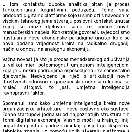
U tom kontekstu duboka analitika bitan je proces
funkcioniranja kognitivnih poduzeća. Tome valja
pridodati digitalne platforme koje u simbiozi s navedenim
visokim tehnologijama stvaraju poslovni kontekst unutar
kojeg se može djelovati samo uz pomoć novih
menadžerskih načela. Konkretnije govoreći, svjedoci smo
nastajanja nove ekonomske paradigme unutar koje se
nova dodana vrijednost kreira na radikalno drugačiji
način u odnosu na analognu ekonomiju.
Važna novost je što je proces menadžerskog odlučivanja
u velikoj mjeri potpomognut umjetnom inteligencijom,
koja je u nekim područjima osposobljena i za samostalno
djelovanje. Nedvojbeno je riječ o artikulaciji novih
društvenih odnosno organizacijskih odnosa u kojima su
misleći strojevi, to jest, umjetna inteligencija
ravnopravni faktor.
Spomenuli smo kako umjetna inteligencija kreira nove
organizacijske arhitekture i nove poslovne eko sustave.
Tehno startupovi jedna su od najpoznatijih strukturalnih
formi digitalne ekonomije. Vlasnici moći i u krajnjoj liniji
bogatstva postaju poduzetnici koji posjeduju ekspertna
tehnička znanja uz pomoću kojih stvaraju platforme s