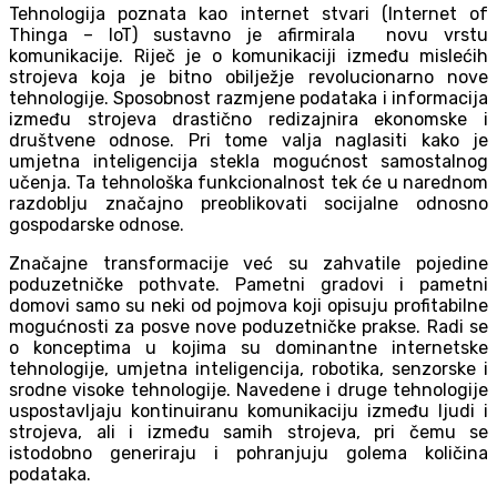
Tehnologija poznata kao internet stvari (Internet of
Thinga – IoT) sustavno je afirmirala novu vrstu
komunikacije. Riječ je o komunikaciji između mislećih
strojeva koja je bitno obilježje revolucionarno nove
tehnologije. Sposobnost razmjene podataka i informacija
između strojeva drastično redizajnira ekonomske i
društvene odnose. Pri tome valja naglasiti kako je
umjetna inteligencija stekla mogućnost samostalnog
učenja. Ta tehnološka funkcionalnost tek će u narednom
razdoblju značajno preoblikovati socijalne odnosno
gospodarske odnose.
Značajne transformacije već su zahvatile pojedine
poduzetničke pothvate. Pametni gradovi i pametni
domovi samo su neki od pojmova koji opisuju profitabilne
mogućnosti za posve nove poduzetničke prakse. Radi se
o konceptima u kojima su dominantne internetske
tehnologije, umjetna inteligencija, robotika, senzorske i
srodne visoke tehnologije. Navedene i druge tehnologije
uspostavljaju kontinuiranu komunikaciju između ljudi i
strojeva, ali i između samih strojeva, pri čemu se
istodobno generiraju i pohranjuju golema količina
podataka.