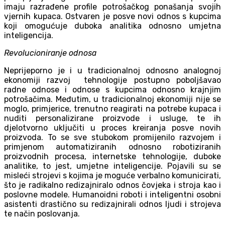
imaju razrađene profile potrošačkog ponašanja svojih
vjernih kupaca. Ostvaren je posve novi odnos s kupcima
koji omogućuje duboka analitika odnosno umjetna
inteligencija.
Revolucioniranje odnosa
Neprijeporno je i u tradicionalnoj odnosno analognoj
ekonomiji razvoj tehnologije postupno poboljšavao
radne odnose i odnose s kupcima odnosno krajnjim
potrošačima. Međutim, u tradicionalnoj ekonomiji nije se
moglo, primjerice, trenutno reagirati na potrebe kupaca i
nuditi personalizirane proizvode i usluge, te ih
djelotvorno uključiti u proces kreiranja posve novih
proizvoda. To se sve stubokom promijenilo razvojem i
primjenom automatiziranih odnosno robotiziranih
proizvodnih procesa, internetske tehnologije, duboke
analitike, to jest, umjetne inteligencije. Pojavili su se
misleći strojevi s kojima je moguće verbalno komunicirati,
što je radikalno redizajniralo odnos čovjeka i stroja kao i
poslovne modele. Humanoidni roboti i inteligentni osobni
asistenti drastično su redizajnirali odnos ljudi i strojeva
te način poslovanja.