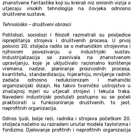
znanstvene fantastike koji su kreirali niz smionih vizija o
utjecaju visokih tehnologija na čovjeka odnosno
društvene sustave.
Tehnološko – društveni obrasci
Politolozi, sociolozi i filozofi razmatrali su posljedice
ispreplitanja strojeva i društvenih procesa. U prvoj
polovici 20. stoljeća radilo se o mehaničkim strojevima i
njihovom povezivanju u industrijski sustav.
Industrijalizacija se zasnivala na znanstvenom
upravljanju, koje je uključivalo racionalno korištenje
vremena, nadzor, planiranje proizvodnih procesa,
kvantitetu, standardizaciju, hijerarhiju, mrvljenje radnih
zadaća odnosno redukcionizam i mehanički
organizacijski dizajn. Na takvo tvorničko ustrojstvo u
značajnoj mjeri su utjecali strojevi i tekuća traka.
Navedeni industrijski postulati postupno su se počeli
prakticirati u funkcioniranje društvenih, to jest,
neprofitnih organizacija.
Odnos ljudi, bolje reći, radnika i strojeva početkom 20.
stoljeća načelno su razrađeni unutar modela taylorizma i
fordizma. Djelovanje profitnih i neprofitnih organizacija