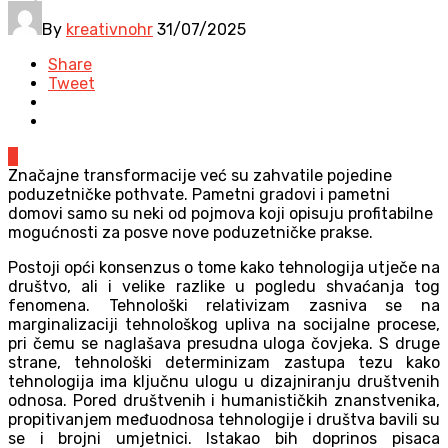
By
kreativnohr
31/07/2025
Share
Tweet
0
Značajne transformacije već su zahvatile pojedine
poduzetničke pothvate. Pametni gradovi i pametni
domovi samo su neki od pojmova koji opisuju profitabilne
mogućnosti za posve nove poduzetničke prakse.
Postoji opći konsenzus o tome kako tehnologija utječe na
društvo, ali i velike razlike u pogledu shvaćanja tog
fenomena. Tehnološki relativizam zasniva se na
marginalizaciji tehnološkog upliva na socijalne procese,
pri čemu se naglašava presudna uloga čovjeka. S druge
strane, tehnološki determinizam zastupa tezu kako
tehnologija ima ključnu ulogu u dizajniranju društvenih
odnosa. Pored društvenih i humanističkih znanstvenika,
propitivanjem međuodnosa tehnologije i društva bavili su
se i brojni umjetnici. Istakao bih doprinos pisaca