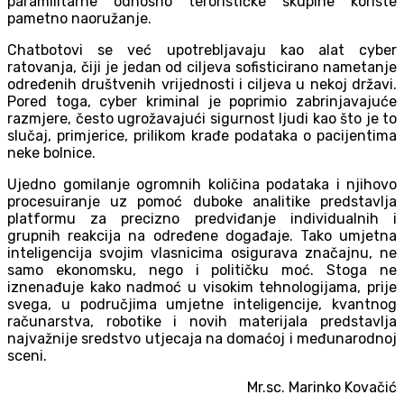
paramilitarne odnosno terorističke skupine koriste
pametno naoružanje.
Chatbotovi se već upotrebljavaju kao alat cyber
ratovanja, čiji je jedan od ciljeva sofisticirano nametanje
određenih društvenih vrijednosti i ciljeva u nekoj državi.
Pored toga, cyber kriminal je poprimio zabrinjavajuće
razmjere, često ugrožavajući sigurnost ljudi kao što je to
slučaj, primjerice, prilikom krađe podataka o pacijentima
neke bolnice.
Ujedno gomilanje ogromnih količina podataka i njihovo
procesuiranje uz pomoć duboke analitike predstavlja
platformu za precizno predviđanje individualnih i
grupnih reakcija na određene događaje. Tako umjetna
inteligencija svojim vlasnicima osigurava značajnu, ne
samo ekonomsku, nego i političku moć. Stoga ne
iznenađuje kako nadmoć u visokim tehnologijama, prije
svega, u područjima umjetne inteligencije, kvantnog
računarstva, robotike i novih materijala predstavlja
najvažnije sredstvo utjecaja na domaćoj i međunarodnoj
sceni.
Mr.sc. Marinko Kovačić