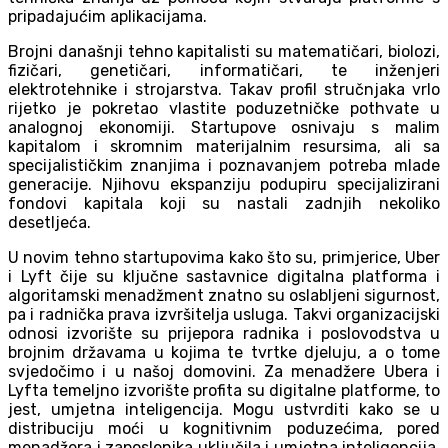
pripadajućim aplikacijama.
Brojni današnji tehno kapitalisti su matematičari, biolozi,
fizičari, genetičari, informatičari, te inženjeri
elektrotehnike i strojarstva. Takav profil stručnjaka vrlo
rijetko je pokretao vlastite poduzetničke pothvate u
analognoj ekonomiji. Startupove osnivaju s malim
kapitalom i skromnim materijalnim resursima, ali sa
specijalističkim znanjima i poznavanjem potreba mlade
generacije. Njihovu ekspanziju podupiru specijalizirani
fondovi kapitala koji su nastali zadnjih nekoliko
desetljeća.
U novim tehno startupovima kako što su, primjerice, Uber
i Lyft čije su ključne sastavnice digitalna platforma i
algoritamski menadžment znatno su oslabljeni sigurnost,
pa i radnička prava izvršitelja usluga. Takvi organizacijski
odnosi izvorište su prijepora radnika i poslovodstva u
brojnim državama u kojima te tvrtke djeluju, a o tome
svjedočimo i u našoj domovini. Za menadžere Ubera i
Lyfta temeljno izvorište profita su digitalne platforme, to
jest, umjetna inteligencija. Mogu ustvrditi kako se u
distribuciju moći u kognitivnim poduzećima, pored
menadžera i zaposlenika uključila i umjetna inteligencija.