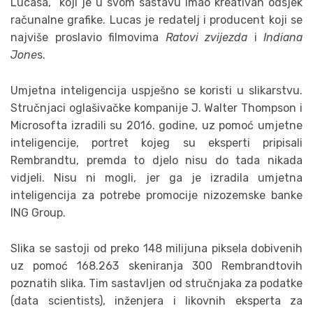
Lucasa, koji je u svom sastavu imao kreativan odsjek
računalne grafike. Lucas je redatelj i producent koji se
najviše proslavio filmovima
Ratovi zvijezda
i
Indiana
Jone
s.
Umjetna inteligencija uspješno se koristi u slikarstvu.
Stručnjaci oglašivačke kompanije J. Walter Thompson i
Microsofta izradili su 2016. godine, uz pomoć umjetne
inteligencije, portret kojeg su eksperti pripisali
Rembrandtu, premda to djelo nisu do tada nikada
vidjeli. Nisu ni mogli, jer ga je izradila umjetna
inteligencija za potrebe promocije nizozemske banke
ING Group.
Slika se sastoji od preko 148 milijuna piksela dobivenih
uz pomoć 168.263 skeniranja 300 Rembrandtovih
poznatih slika. Tim sastavljen od stručnjaka za podatke
(data scientists), inženjera i likovnih eksperta za