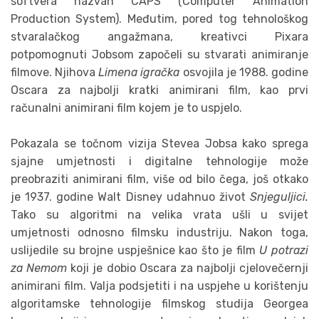
softvera nazvan CAPS (Computer Animation
Production System). Međutim, pored tog tehnološkog
stvaralačkog angažmana, kreativci Pixara
potpomognuti Jobsom započeli su stvarati animiranje
filmove. Njihova
Limena igračka
osvojila je 1988. godine
Oscara za najbolji kratki animirani film, kao prvi
računalni animirani film kojem je to uspjelo.
Pokazala se točnom vizija Stevea Jobsa kako sprega
sjajne umjetnosti i digitalne tehnologije može
preobraziti animirani film, više od bilo čega, još otkako
je 1937. godine Walt Disney udahnuo život
Snjeguljici.
Tako su algoritmi na velika vrata ušli u svijet
umjetnosti odnosno filmsku industriju. Nakon toga,
uslijedile su brojne uspješnice kao što je film
U potrazi
za Nemom
koji je dobio Oscara za najbolji cjelovečernji
animirani film. Valja podsjetiti i na uspjehe u korištenju
algoritamske tehnologije filmskog studija Georgea