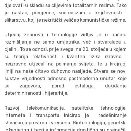
djelovati u skladu sa ciljevima totalitarnih režima. Tako
je nastao, primjerice, socrealizam u književnosti i
slikarstvu, koji je nekritički veličao komunističke režime.
Utjecaj znanosti i tehnologije vidljiv je u načinu
razmišljanja ne samo umjetnika, već i stvaralaca u
cjelini. To se odnosi, prije svega, na 20. stoljeće u kojem
su teorija relativnosti i kvantna fizika izravno i
neizravno utjecali na poimanje svijeta, te u krajnjoj
liniji na naše čitavo duhovno nasljeđe. Stvara se novi
sustav vrijednosti odnosno postmoderna unutar koje
se zagovora, pored ostaloga, dokidanje
determiniranosti i hijerarhije.
Razvoj telekomunikacija, satelitske tehnologije,
interneta i transporta inicirao je redefiniranje
shvaćanja prostora i vremena. Biotehnologija, genetski
inženjering i teorija informacija drastično su preinačili