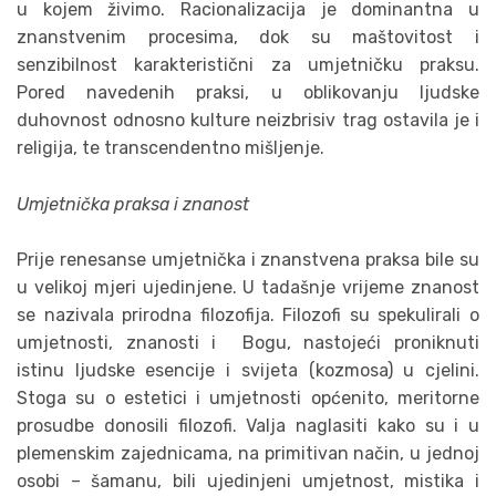
u kojem živimo. Racionalizacija je dominantna u
znanstvenim procesima, dok su maštovitost i
senzibilnost karakteristični za umjetničku praksu.
Pored navedenih praksi, u oblikovanju ljudske
duhovnost odnosno kulture neizbrisiv trag ostavila je i
religija, te transcendentno mišljenje.
Umjetnička praksa i znanost
Prije renesanse umjetnička i znanstvena praksa bile su
u velikoj mjeri ujedinjene. U tadašnje vrijeme znanost
se nazivala prirodna filozofija. Filozofi su spekulirali o
umjetnosti, znanosti i Bogu, nastojeći proniknuti
istinu ljudske esencije i svijeta (kozmosa) u cjelini.
Stoga su o estetici i umjetnosti općenito, meritorne
prosudbe donosili filozofi. Valja naglasiti kako su i u
plemenskim zajednicama, na primitivan način, u jednoj
osobi – šamanu, bili ujedinjeni umjetnost, mistika i