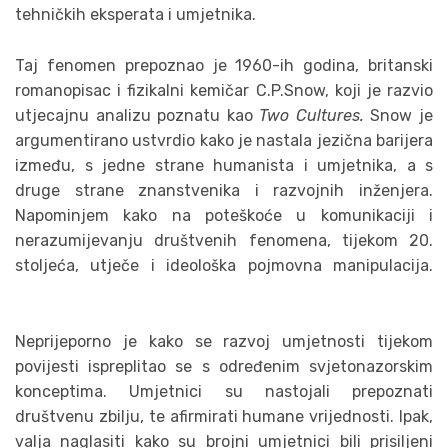
tehničkih eksperata i umjetnika.
Taj fenomen prepoznao je 1960-ih godina, britanski
romanopisac i fizikalni kemičar C.P.Snow, koji je razvio
utjecajnu analizu poznatu kao
Two Cultures.
Snow je
argumentirano ustvrdio kako je nastala jezična barijera
između, s jedne strane humanista i umjetnika, a s
druge strane znanstvenika i razvojnih inženjera.
Napominjem kako na poteškoće u komunikaciji i
nerazumijevanju društvenih fenomena, tijekom 20.
stoljeća, utječe i ideološka pojmovna manipulacija.
Neprijeporno je kako se razvoj umjetnosti tijekom
povijesti ispreplitao se s određenim svjetonazorskim
konceptima. Umjetnici su nastojali prepoznati
društvenu zbilju, te afirmirati humane vrijednosti. Ipak,
valja naglasiti kako su brojni umjetnici bili prisiljeni