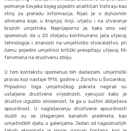
poimanje čovjeka kojeg pojedini analitičari tretiraju kao
stroj za preradu informacija. Riječ je o duhovnim
silnicama koje, u krajnjoj liniji, utječu i na stvaranje
brojnih umjetnika. Neprijeporno je, kako smo već
spomenuli, da u 20 stoljeću kontinuirano jača utjecaj
tehnologije i znanosti na umjetničko stvaralaštvo, pri
čemu pojedini umjetnici kritički preispitaju utjecaj tih
fenomena na društvenu zbilju.
U tom kontekstu spomenuo bih dadaizam, umjetnički
pravac koji nastaje 1916. godine u Zürichu u Švicarskoj.
Pripadnici toga umjetničkog pokreta negirali su
ustaljene društvene vrijednosti, vjerujući kako je
društvo izgubilo smislenost, te ga u suštini obilježava
apsurdnost. U naglašavanju društvene apsurdnosti
služili su se izlaganjem banalnih predmeta, kao
umjetničkih djela, u galerijama. Jedan od najpoznatijih
takvih eksponata je pisoar, nazvan fontana, koji je