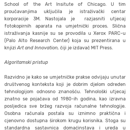
School of the Art Insitute of Chicago. U tim
proučavanjima uključila je istraživački centar
korporacije 3M. Nastojala je razjasniti utjecaj
fotokopirnih aparata na umjetnički proces. Slična
istraživanja kasnije su se provodila u Xerox PARC-u
(Palo Alto Research Center) koja su prezentirana u
knjizi
Art and Innovation,
čiji je izdavač MIT Press.
Algoritamski pristup
Razvidno je kako se umjetničke prakse odvijaju unutar
društvenog konteksta koji je dobrim djelom određen
tehnologijom odnosno znanošću. Tehnološki utjecaj
znatno se pojačava od 1980-ih godina, kao izravna
posljedica sve bržeg razvoja računalne tehnologije.
Osobna računala postala su iznimno praktična i
cjenovno dostupna širokom krugu korisnika. Stoga su
standardna sastavnica domaćinstava i ureda u