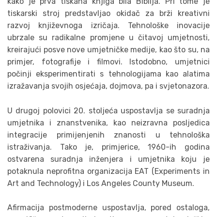
kako je prva tiskana knjiga bila Biblija. Pri tome je
tiskarski stroj predstavljao okidač za brži kreativni
razvoj književnoga izričaja. Tehnološke inovacije
ubrzale su radikalne promjene u čitavoj umjetnosti,
kreirajući posve nove umjetničke medije, kao što su, na
primjer, fotografije i filmovi. Istodobno, umjetnici
počinji eksperimentirati s tehnologijama kao alatima
izražavanja svojih osjećaja, dojmova, pa i svjetonazora.
U drugoj polovici 20. stoljeća uspostavlja se suradnja
umjetnika i znanstvenika, kao neizravna posljedica
integracije primijenjenih znanosti u tehnološka
istraživanja. Tako je, primjerice, 1960-ih godina
ostvarena suradnja inženjera i umjetnika koju je
potaknula neprofitna organizacija EAT (Experiments in
Art and Technology) i Los Angeles County Museum.
Afirmacija postmoderne uspostavlja, pored ostaloga,