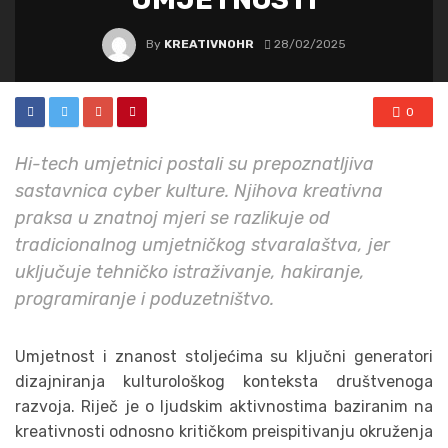
By
KREATIVNOHR
28/02/2025
0
Hi-tech umjetnici postali su prepoznatljiva
sastavnica cyber kulture. Njihova kreativna
praksa u znatnoj mjeri se razlikuje od
tradicionalnog umjetničkog stvaralaštva, jer
uključuje tehničko istraživanje, hakiranje,
programiranje i poduzetništvo.
Umjetnost i znanost stoljećima su ključni generatori
dizajniranja kulturološkog konteksta društvenoga
razvoja. Riječ je o ljudskim aktivnostima baziranim na
kreativnosti odnosno kritičkom preispitivanju okruženja