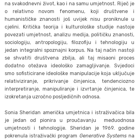
na svakodnevni život, kao i na samu umjetnost. Riječ je
o relativno novom fenomenu, koji društvene i
humanističke znanosti još uvijek nisu proniknule u
cjelini. Kritička teorija i kulturološke studije nastoje
povezati umjetnost, analizu medija, političku znanosti,
sociologiju, antropologiju, filozofiju i tehnologiju u
jedan integralni spoznajni korpus. Na taj način nastoji
se shvatiti društvena zbilja, ali taj misaoni proces
dodatno otežava ideološko zamagljivanje. Svjedoci
smo sofisticirane ideološke manipulacije koja uključuje
relativiziranje, prikrivanje činjenica, tendenciozno
interpretiranje, manipuliranje i izvrtanje činjenica, te
izokretanja uzročno posljedičnih odnosa.
Sonia Sheridan američka umjetnica i istraživačica bila
je jedan od pionira u proučavanju međuodnosa
umjetnosti i tehnologije. Sheridan je 1969. godine
pokrenula istraživački program
Generative Systems
na