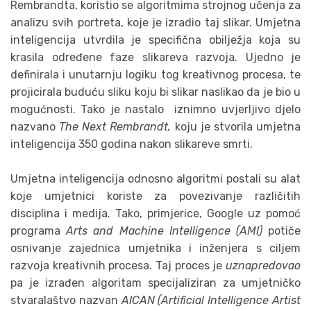
Rembrandta, koristio se algoritmima strojnog učenja za
analizu svih portreta, koje je izradio taj slikar. Umjetna
inteligencija utvrdila je specifična obilježja koja su
krasila određene faze slikareva razvoja. Ujedno je
definirala i unutarnju logiku tog kreativnog procesa, te
projicirala buduću sliku koju bi slikar naslikao da je bio u
mogućnosti. Tako je nastalo iznimno uvjerljivo djelo
nazvano
The Next Rembrandt,
koju je stvorila umjetna
inteligencija 350 godina nakon slikareve smrti.
Umjetna inteligencija odnosno algoritmi postali su alat
koje umjetnici koriste za povezivanje različitih
disciplina i medija. Tako, primjerice, Google uz pomoć
programa
Arts and Machine Intelligence (AMI)
potiče
osnivanje zajednica umjetnika i inženjera s ciljem
razvoja kreativnih procesa. Taj proces je
uznapredovao
pa je izrađen algoritam specijaliziran za umjetničko
stvaralaštvo nazvan
AICAN (Artificial Intelligence Artist