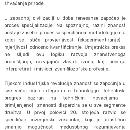
shvaćanje prirode.
U zapadnoj civilizaciji u doba renesanse započeo je
proces specijalizacije. Na spoznajnoj razini znanost
postaje zasebni proces sa specifičnom metodologijom u
kojoj se ističe provjerljivost (eksperimentiranje) i
mjerljivost odnosno kvantificiranje. Umjetnička praksa
ne slijedi ovu logiku razvoja znanstvenoga
promišljanja, razvijajući vlastiti izričaj koji počinju
interpretirati i mislioci izvan filozofske profesije.
Tijekom industrijske revolucije znanost se započinje u
sve većoj mjeri integrirati u tehnologiju. Tehnološki
progres baziran na tehničkim inovacijama i
primijenjenoj znanosti disperzira se u sve segmente
društva. U prvoj polovici 20. stoljeća razvio se
specifičan inženjerski vokabular, koji je drastično
smanjio mogućnost međusobnog razumijevanja