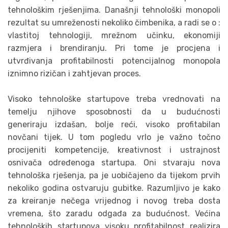
tehnološkim rješenjima. Današnji tehnološki monopoli
rezultat su umreženosti nekoliko čimbenika, a radi se o :
vlastitoj tehnologiji, mrežnom učinku, ekonomiji
razmjera i brendiranju. Pri tome je procjena i
utvrđivanja profitabilnosti potencijalnog monopola
iznimno rizičan i zahtjevan proces.
Visoko tehnološke startupove treba vrednovati na
temelju njihove sposobnosti da u budućnosti
generiraju izdašan, bolje reći, visoko profitabilan
novčani tijek. U tom pogledu vrlo je važno točno
procijeniti kompetencije, kreativnost i ustrajnost
osnivača određenoga startupa. Oni stvaraju nova
tehnološka rješenja, pa je uobičajeno da tijekom prvih
nekoliko godina ostvaruju gubitke. Razumljivo je kako
za kreiranje nečega vrijednog i novog treba dosta
vremena, što zaradu odgađa za budućnost. Većina
tehnoloških startupova visoku profitabilnost realizira