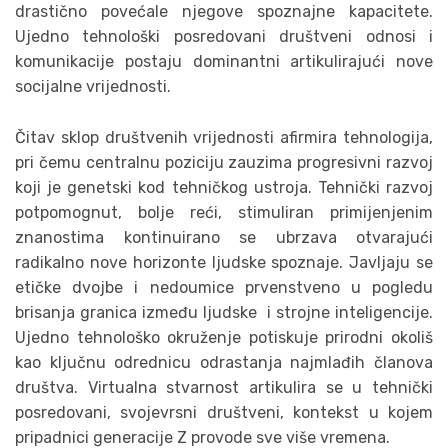
drastično povećale njegove spoznajne kapacitete.
Ujedno tehnološki posredovani društveni odnosi i
komunikacije postaju dominantni artikulirajući nove
socijalne vrijednosti.
Čitav sklop društvenih vrijednosti afirmira tehnologija,
pri čemu centralnu poziciju zauzima progresivni razvoj
koji je genetski kod tehničkog ustroja. Tehnički razvoj
potpomognut, bolje reći, stimuliran primijenjenim
znanostima kontinuirano se ubrzava otvarajući
radikalno nove horizonte ljudske spoznaje. Javljaju se
etičke dvojbe i nedoumice prvenstveno u pogledu
brisanja granica između ljudske i strojne inteligencije.
Ujedno tehnološko okruženje potiskuje prirodni okoliš
kao ključnu odrednicu odrastanja najmlađih članova
društva. Virtualna stvarnost artikulira se u tehnički
posredovani, svojevrsni društveni, kontekst u kojem
pripadnici generacije Z provode sve više vremena.