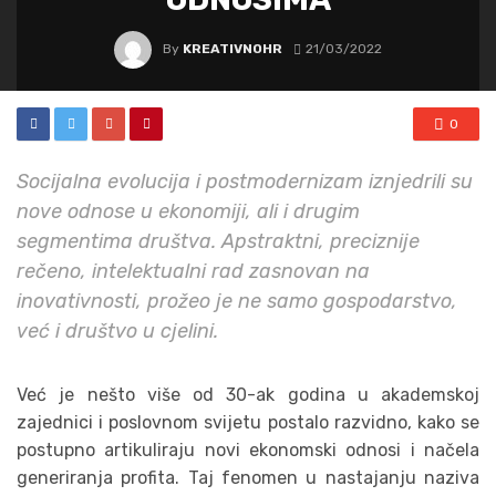
By
KREATIVNOHR
21/03/2022
0
Socijalna evolucija i postmodernizam iznjedrili su
nove odnose u ekonomiji, ali i drugim
segmentima društva. Apstraktni, preciznije
rečeno, intelektualni rad zasnovan na
inovativnosti, prožeo je ne samo gospodarstvo,
već i društvo u cjelini.
Već je nešto više od 30-ak godina u akademskoj
zajednici i poslovnom svijetu postalo razvidno, kako se
postupno artikuliraju novi ekonomski odnosi i načela
generiranja profita. Taj fenomen u nastajanju naziva