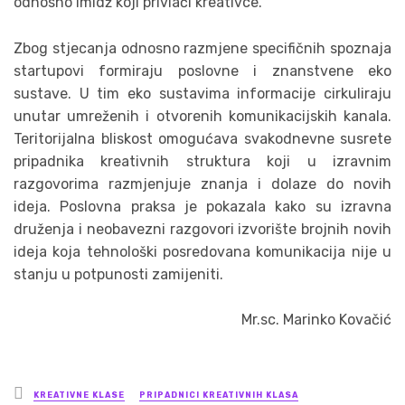
odnosno imidž koji privlači kreativce.
Zbog stjecanja odnosno razmjene specifičnih spoznaja
startupovi formiraju poslovne i znanstvene eko
sustave. U tim eko sustavima informacije cirkuliraju
unutar umreženih i otvorenih komunikacijskih kanala.
Teritorijalna bliskost omogućava svakodnevne susrete
pripadnika kreativnih struktura koji u izravnim
razgovorima razmjenjuje znanja i dolaze do novih
ideja. Poslovna praksa je pokazala kako su izravna
druženja i neobavezni razgovori izvorište brojnih novih
ideja koja tehnološki posredovana komunikacija nije u
stanju u potpunosti zamijeniti.
Mr.sc. Marinko Kovačić
Posted
KREATIVNE KLASE
PRIPADNICI KREATIVNIH KLASA