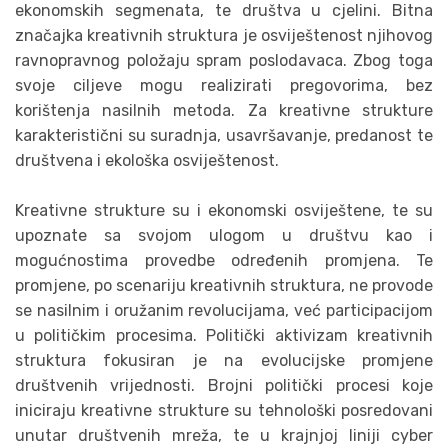
ekonomskih segmenata, te društva u cjelini. Bitna
značajka kreativnih struktura je osviještenost njihovog
ravnopravnog položaju spram poslodavaca. Zbog toga
svoje ciljeve mogu realizirati pregovorima, bez
korištenja nasilnih metoda. Za kreativne strukture
karakteristični su suradnja, usavršavanje, predanost te
društvena i ekološka osviještenost.
Kreativne strukture su i ekonomski osviještene, te su
upoznate sa svojom ulogom u društvu kao i
mogućnostima provedbe određenih promjena. Te
promjene, po scenariju kreativnih struktura, ne provode
se nasilnim i oružanim revolucijama, već participacijom
u političkim procesima. Politički aktivizam kreativnih
struktura fokusiran je na evolucijske promjene
društvenih vrijednosti. Brojni politički procesi koje
iniciraju kreativne strukture su tehnološki posredovani
unutar društvenih mreža, te u krajnjoj liniji cyber