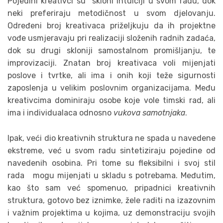
Pojedini kreativci su skloni intuiciji u svom radu, dok
neki preferiraju metodičnost u svom djelovanju.
Određeni broj kreativaca priželjkuju da ih projektne
vođe usmjeravaju pri realizaciji složenih radnih zadaća,
dok su drugi skloniji samostalnom promišljanju, te
improvizaciji. Znatan broj kreativaca voli mijenjati
poslove i tvrtke, ali ima i onih koji teže sigurnosti
zaposlenja u velikim poslovnim organizacijama. Među
kreativcima dominiraju osobe koje vole timski rad, ali
ima i individualaca odnosno
vukova samotnjaka
.
Ipak, veći dio kreativnih struktura ne spada u navedene
ekstreme, već u svom radu sintetiziraju pojedine od
navedenih osobina. Pri tome su fleksibilni i svoj stil
rada mogu mijenjati u skladu s potrebama. Međutim,
kao što sam već spomenuo, pripadnici kreativnih
struktura, gotovo bez iznimke, žele raditi na izazovnim
i važnim projektima u kojima, uz demonstraciju svojih