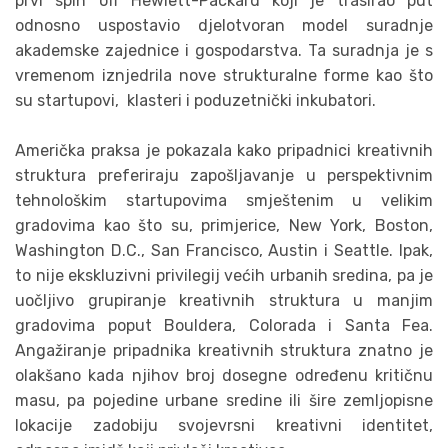
prvi spin off Hewlett-Packard koji je trasirao put
odnosno uspostavio djelotvoran model suradnje
akademske zajednice i gospodarstva. Ta suradnja je s
vremenom iznjedrila nove strukturalne forme kao što
su startupovi, klasteri i poduzetnički inkubatori.
Američka praksa je pokazala kako pripadnici kreativnih
struktura preferiraju zapošljavanje u perspektivnim
tehnološkim startupovima smještenim u velikim
gradovima kao što su, primjerice, New York, Boston,
Washington D.C., San Francisco, Austin i Seattle. Ipak,
to nije ekskluzivni privilegij većih urbanih sredina, pa je
uočljivo grupiranje kreativnih struktura u manjim
gradovima poput Bouldera, Colorada i Santa Fea.
Angažiranje pripadnika kreativnih struktura znatno je
olakšano kada njihov broj dosegne određenu kritičnu
masu, pa pojedine urbane sredine ili šire zemljopisne
lokacije zadobiju svojevrsni kreativni identitet,