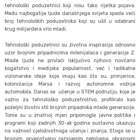
tehnološki poduzetnici koji nisu tako rijetka pojava.
Među najbogatije ljude današnjega svijeta spada veći
broj tehnoloških poduzetnika koji su ušli u odabrani
krug milijardera vrlo mladi.
Tehnološki poduzetnici su životna inspiracija odnosno
uzor brojnim pripadnicima milenijalaca i generacije Z.
Mlade ljude ne privlači isključivo njihovo novčano
bogatstvo i medijska popularnost, već i radikalne
vizionarske ideje koje imaju kao što su, primjerice,
kolonizacija Marsa i razvoj autonomne vožnje
automobila. Danas se učenje u STEM području, koje je
važno za tehnološko poduzetništvo, profiliralo kao
poželjni životni stil brojnih pripadnika mlade generacije.
Tome su u znatnoj mjeri pripomogle javne politike i
programi koji zadnjih 30-ak godina sustavno ukazuju
na važnost cjeloživotnoga učenja i znanja. Stoga se u
brojnim, prvenstveno razvijenim zemljama, obrazovni