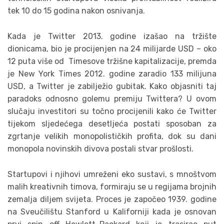
tek 10 do 15 godina nakon osnivanja.
Kada je Twitter 2013. godine izašao na tržište
dionicama, bio je procijenjen na 24 milijarde USD – oko
12 puta više od Timesove tržišne kapitalizacije, premda
je New York Times 2012. godine zaradio 133 milijuna
USD, a Twitter je zabilježio gubitak. Kako objasniti taj
paradoks odnosno golemu premiju Twittera? U ovom
slučaju investitori su točno procijenili kako će Twitter
tijekom sljedećega desetljeća postati sposoban za
zgrtanje velikih monopolističkih profita, dok su dani
monopola novinskih divova postali stvar prošlosti.
Startupovi i njihovi umreženi eko sustavi, s mnoštvom
malih kreativnih timova, formiraju se u regijama brojnih
zemalja diljem svijeta. Proces je započeo 1939. godine
na Sveučilištu Stanford u Kaliforniji kada je osnovan