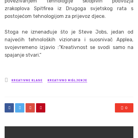
povezivanjem tehnologije sklopivih podvozja
zrakoplova Spitfirea iz Drugoga svjetskog rata s
postojećom tehnologijom za prijevoz djece.
Stoga ne iznenađuje što je Steve Jobs, jedan od
najvećih tehnoloških vizionara i suosnivač Applea,
svojevremeno izjavio :“Kreativnost se svodi samo na
spajanje stvari.“
Posted
KREATIVNE KLASE
KREATIVNO MIŠLJENJE
in
0