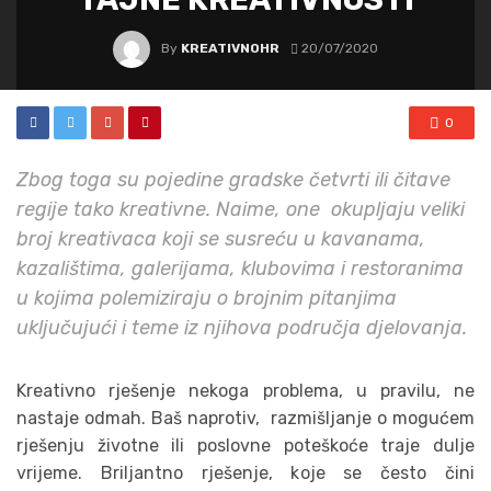
By
KREATIVNOHR
20/07/2020
0
Zbog toga su pojedine gradske četvrti ili čitave
regije tako kreativne. Naime, one okupljaju veliki
broj kreativaca koji se susreću u kavanama,
kazalištima, galerijama, klubovima i restoranima
u kojima polemiziraju o brojnim pitanjima
uključujući i teme iz njihova područja djelovanja.
Kreativno rješenje nekoga problema, u pravilu, ne
nastaje odmah. Baš naprotiv, razmišljanje o mogućem
rješenju životne ili poslovne poteškoće traje dulje
vrijeme. Briljantno rješenje, koje se često čini