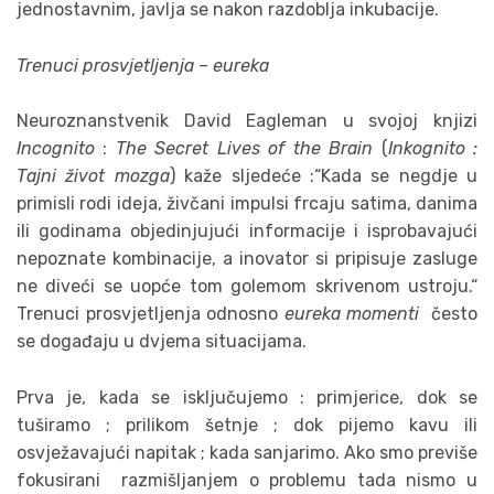
jednostavnim, javlja se nakon razdoblja inkubacije.
Trenuci prosvjetljenja – eureka
Neuroznanstvenik David Eagleman u svojoj knjizi
Incognito
:
The Secret Lives of the Brain
(
Inkognito :
Tajni život mozga
) kaže sljedeće :“Kada se negdje u
primisli rodi ideja, živčani impulsi frcaju satima, danima
ili godinama objedinjujući informacije i isprobavajući
nepoznate kombinacije, a inovator si pripisuje zasluge
ne diveći se uopće tom golemom skrivenom ustroju.“
Trenuci prosvjetljenja odnosno
eureka momenti
često
se događaju u dvjema situacijama.
Prva je, kada se isključujemo : primjerice, dok se
tuširamo ; prilikom šetnje ; dok pijemo kavu ili
osvježavajući napitak ; kada sanjarimo. Ako smo previše
fokusirani razmišljanjem o problemu tada nismo u