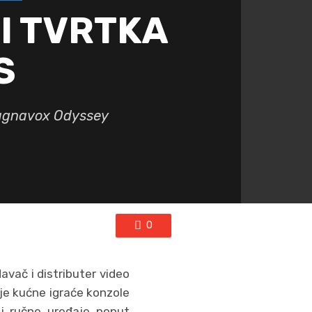
 I TVRTKA
S
 Magnavox Odyssey
0
avač i distributer video
ije kućne igraće konzole
 i ručne uređaje poput