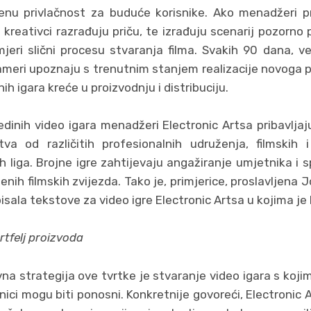
enu privlačnost za buduće korisnike. Ako menadžeri p
i kreativci razrađuju priču, te izrađuju scenarij pozorno
mjeri slični procesu stvaranja filma. Svakih 90 dana,
rameri upoznaju s trenutnim stanjem realizacije novoga 
nih igara kreće u proizvodnju i distribuciju.
dinih video igara menadžeri Electronic Artsa pribavljaju
tva od različitih profesionalnih udruženja, filmskih 
h liga. Brojne igre zahtijevaju angažiranje umjetnika i 
jenih filmskih zvijezda. Tako je, primjerice, proslavljen
isala tekstove za video igre Electronic Artsa u kojima je H
rtfelj proizvoda
na strategija ove tvrtke je stvaranje video igara s kojim
nici mogu biti ponosni. Konkretnije govoreći, Electronic A