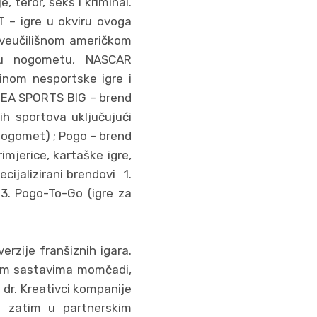
 teror, seks i kriminal.
T – igre u okviru ovoga
 sveučilišnom američkom
u u nogometu, NASCAR
inom nesportske igre i
 EA SPORTS BIG – brend
ih sportova uključujući
(nogomet) ; Pogo – brend
imjerice, kartaške igre,
cijalizirani brendovi 1.
 3. Pogo-To-Go (igre za
erzije franšiznih igara.
lnim sastavima momčadi,
dr. Kreativci kompanije
e zatim u partnerskim