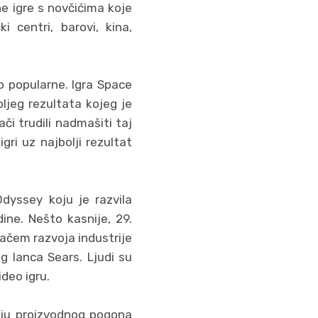
lne igre s novčićima koje
i centri, barovi, kina,
o popularne. Igra Space
ljeg rezultata kojeg je
ači trudili nadmašiti taj
igri uz najbolji rezultat
dyssey koju je razvila
ine. Nešto kasnije, 29.
ačem razvoja industrije
g lanca Sears. Ljudi su
ideo igru.
dnju proizvodnog pogona