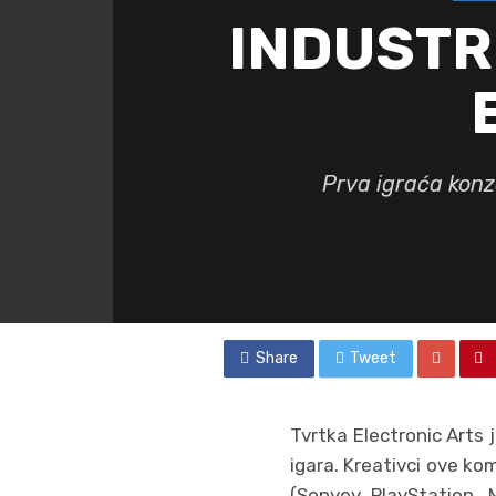
INDUSTRI
Prva igraća konz
Share
Tweet
Tvrtka Electronic Arts 
igara. Kreativci ove ko
(Sonyev PlayStation, 