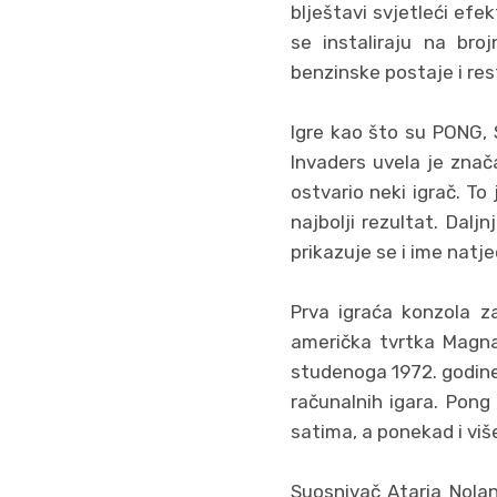
blještavi svjetleći efek
se instaliraju na broj
benzinske postaje i rest
Igre kao što su PONG, 
Invaders uvela je znač
ostvario neki igrač. To 
najbolji rezultat. Daljn
prikazuje se i ime natje
Prva igraća konzola z
američka tvrtka Magnav
studenoga 1972. godine
računalnih igara. Pong
satima, a ponekad i više
Suosnivač Ataria Nolan