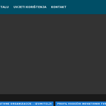
RTALU
UVJETI KORIŠTENJA
KONTAKT
ATIVNE ORGANIZACIJE - IZUMITELJI
PROFIL VODEĆIH INOVATIVNIH TV