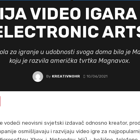
JA VIDEO IGARA
ELECTRONIC ART
ola za igranje u udobnosti svoga doma bila je
koju je razvila američka tvrtka Magnavox.
By
KREATIVNOHR
10/06/2021
je vodeći neovisni svjetski izdavač odnosno kreator, prod
mpanije osmišljavaju i razvijaju video igre za najpopularn
Microsoftov Xbox i Nintendov Wii) ; bežične telefone