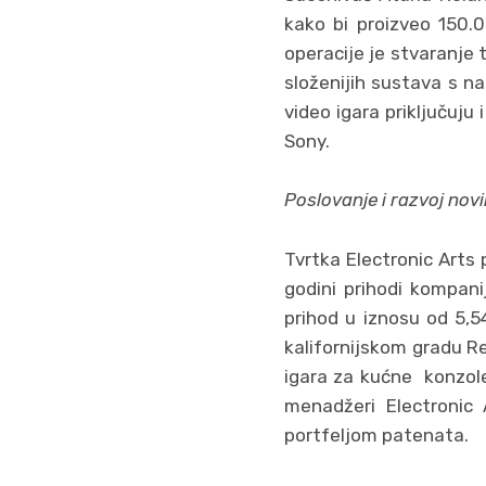
kako bi proizveo 150.0
operacije je stvaranje t
složenijih sustava s n
video igara priključuju 
Sony.
Poslovanje i razvoj nov
Tvrtka Electronic Arts 
godini prihodi kompanij
prihod u iznosu od 5,5
kalifornijskom gradu R
igara za kućne konzole
menadžeri Electronic A
portfeljom patenata.