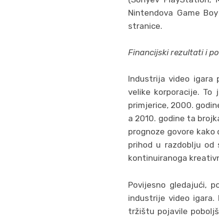
Nintendova Game Boy 
stranice.
Financijski rezultati i p
Industrija video igara
velike korporacije. To 
primjerice, 2000. godin
a 2010. godine ta brojka
prognoze govore kako ć
prihod u razdoblju od
kontinuiranoga kreativ
Povijesno gledajući, p
industrije video igara
tržištu pojavile pobolj