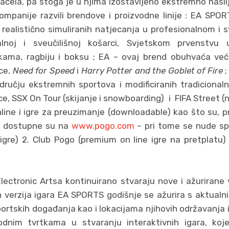
čela, pa stoga je u njima izostavljeno ekstremno nasilje,
kompanije razvili brendove i proizvodne linije : EA SPOR
u realistično simuliranih natjecanja u profesionalnom i
alnoj i sveučilišnoj košarci, Svjetskom prvenstv
kama, ragbiju i boksu ; EA – ovaj brend obuhvaća već
ce,
Need for Speed
i
Harry Potter and the Goblet of Fire
;
odručju ekstremnih sportova i modificiranih tradicionaln
ce, SSX On Tour (skijanje i snowboarding) i FIFA Street 
nline i igre za preuzimanje (downloadable) kao što su, pr
, a dostupne su na
www.pogo.com
– pri tome se nude spe
igre) 2. Club Pogo (premium on line igre na pretplatu)
Electronic Artsa kontinuirano stvaraju nove i ažurirane v
ih verzija igara EA SPORTS godišnje se ažurira s aktua
rtskih događanja kao i lokacijama njihovih održavanja i 
odnim tvrtkama u stvaranju interaktivnih igara, koj