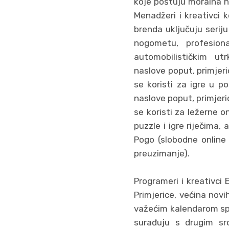
koje poštuju moralna na
Menadžeri i kreativci 
brenda uključuju serij
nogometu, profesion
automobilističkim utr
naslove poput, primjeri
se koristi za igre u p
naslove poput, primjeri
se koristi za ležerne o
puzzle i igre riječima
Pogo (slobodne online 
preuzimanje).
Programeri i kreativci 
Primjerice, većina nov
važećim kalendarom spo
surađuju s drugim sr