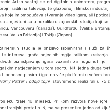
ronic Artsa sastoji se od digitalnih animatora, program
ojni radili na televiziji, te glazbenoj i filmskoj industrij
a koje im omogućava stvaranje video igara, ali i poticaj
tsa smješteni su u nekoliko dizajnerskih studija koji s
du, Vancouveru (Kanada), Guildfordu (Velika Britanija
eyu Velika Britanija) i Tokiju (Japan).
zajnerskih studija je brižljivo isplanirana i služi za 
, te interesa igrača pojedinih regija prilikom kreiranja 
dvodi osmišljavanje igara vezanih za nogomet, jer j
gaškim natjecanjem u tom sportu. Niti jedna druga tvrt
jati odnosno plasirati igre na više platformi u većem bro
Harry Potter i odaja tajni
istovremeno realizirali u 75 z
osjeku traje 18 mjeseci. Prilikom razvoja nove igre
nstracijski prototip. Njime se prezentira jedna od klju