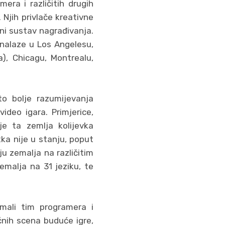
era i različitih drugih
i. Njih privlače kreativne
ni sustav nagrađivanja.
e nalaze u Los Angelesu,
), Chicagu, Montrealu,
što bolje razumijevanja
video igara. Primjerice,
e ta zemlja kolijevka
ka nije u stanju, poput
ju zemalja na različitim
emalja na 31 jeziku, te
 mali tim programera i
čnih scena buduće igre,