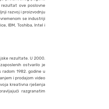
i rezultat ove poslovne
jnji razvoj i proizvodnju
 vremenom se industriji
ce, IBM, Toshiba, Intel i
ijske rezultate. U 2000.
 zaposlenih ostvarilo je
 s radom 1982. godine u
ranjem i prodajom video
voja kreativna rješenja
pravljajući razgranatim