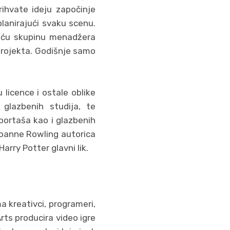
rihvate ideju započinje
 planirajući svaku scenu.
 veću skupinu menadžera
projekta. Godišnje samo
 licence i ostale oblike
i glazbenih studija, te
sportaša kao i glazbenih
a Joanne Rowling autorica
arry Potter glavni lik.
a kreativci, programeri,
rts producira video igre