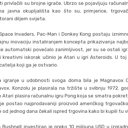
ti privlačili su brojne igrače. Ubrzo se pojavljuju računa
na javna okupljališta kao što su, primjerice, trgovačk
orani diljem svijeta.
Space Invaders, Pac-Man i Donkey Kong postaju iznimn
ajnu inovaciju instaliranjem koncepta prikazivanja najbo
je automatski povećalo zanimljivost, jer su se ostali igr
ji kreativni iskorak učinio je Atari u igri Asteroids. U toj 
catelja koji ga je ostvario.
a igranje u udobnosti svoga doma bila je Magnavox O
ox. Konzolu je plasirala na tržište u svibnju 1972. god
 Atari plasira računalnu igru Pong koja se smatra pokret
 je postao najprodavaniji proizvod američkog trgovačko
 od jednog dana čekali ispred trgovina kako bi kupili tu v
 Bushnell investirao je preko 10 milijuna USD u izgra