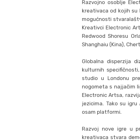
Razvojno osoblje Elect
kreativaca od kojih su br
mogućnosti stvaralaštv
Kreativci Electronic Ar
Redwood Shoresu Orlan
Shanghaiu (Kina), Cherts
Globalna disperzija di
kulturnih specifičnosti
studio u Londonu pre
nogometa s najjačim li
Electronic Artsa, razvi
jezicima. Tako su igru
osam platformi.
Razvoj nove igre u pr
kreativaca stvara demo