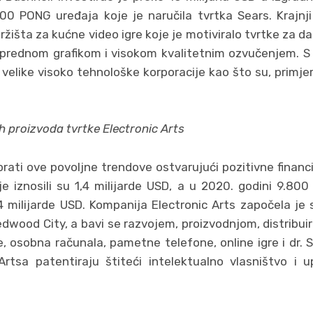
00 PONG uređaja koje je naručila tvrtka Sears. Krajnj
ržišta za kućne video igre koje je motiviralo tvrtke za dal
aprednom grafikom i visokom kvalitetnim ozvučenjem. S
i velike visoko tehnološke korporacije kao što su, primjeri
ih proizvoda tvrtke Electronic Arts
prati ove povoljne trendove ostvarujući pozitivne financ
e iznosili su 1,4 milijarde USD, a u 2020. godini 9.800
4 milijarde USD. Kompanija Electronic Arts započela je
edwood City, a bavi se razvojem, proizvodnjom, distribui
, osobna računala, pametne telefone, online igre i dr. S
rtsa patentiraju štiteći intelektualno vlasništvo i u