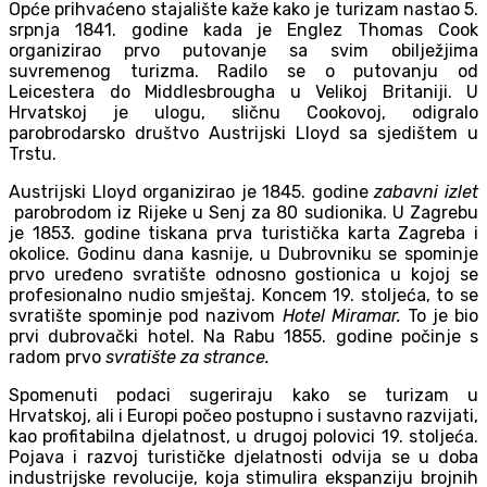
Opće prihvaćeno stajalište kaže kako je turizam nastao 5.
srpnja 1841. godine kada je Englez Thomas Cook
organizirao prvo putovanje sa svim obilježjima
suvremenog turizma. Radilo se o putovanju od
Leicestera do Middlesbrougha u Velikoj Britaniji. U
Hrvatskoj je ulogu, sličnu Cookovoj, odigralo
parobrodarsko društvo Austrijski Lloyd sa sjedištem u
Trstu.
Austrijski Lloyd organizirao je 1845. godine
zabavni izlet
parobrodom iz Rijeke u Senj za 80 sudionika. U Zagrebu
je 1853. godine tiskana prva turistička karta Zagreba i
okolice. Godinu dana kasnije, u Dubrovniku se spominje
prvo uređeno svratište odnosno gostionica u kojoj se
profesionalno nudio smještaj. Koncem 19. stoljeća, to se
svratište spominje pod nazivom
Hotel Miramar.
To je bio
prvi dubrovački hotel. Na Rabu 1855. godine počinje s
radom prvo
svratište za strance.
Spomenuti podaci sugeriraju kako se turizam u
Hrvatskoj, ali i Europi počeo postupno i sustavno razvijati,
kao profitabilna djelatnost, u drugoj polovici 19. stoljeća.
Pojava i razvoj turističke djelatnosti odvija se u doba
industrijske revolucije, koja stimulira ekspanziju brojnih