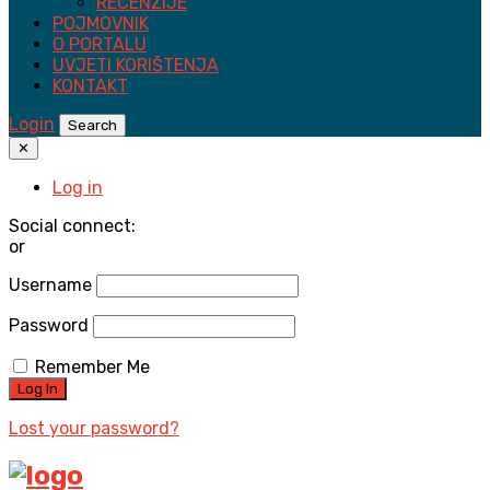
RECENZIJE
POJMOVNIK
O PORTALU
UVJETI KORIŠTENJA
KONTAKT
Login
Search
✕
Log in
Social connect:
or
Username
Password
Remember Me
Lost your password?