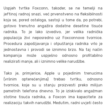
Uspjeh tvrtke Foxconn, također, se ne temelji na
jeftinoj radnoj snazi, već prvenstveno na fleksibilnosti
koja se, pored ostaloga, sastoji u tome da, po potrebi,
gotovo trenutno angažira dodatne desetine tisuće
radnika. To je lako izvedivo, jer velika radnička
populacija živi neposredno uz Foxconnove tvornice.
Procedura zapošljavanja i otpuštanja radnika vrlo je
jednostavna i provodi se iznimno brzo. Na taj način
kompanija može uspješno odnosno profitabilno
realizirati manje, ali i iznimno velike narudžbe.
Tako je, primjerice, Apple u pojedinim trenucima
(vršnim opterećenjima) trebao tvrtku, odnosno
tvornice, koje su u stanju proizvesti preko milijun
pametnih telefona dnevno. To je iziskivalo angažman
stotine tisuća radnika, a Foxcon ima kapacitete za
realizaciju takvih narudžbi. Međutim, radni uvjeti često