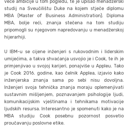
veće ambicije u tom pogledu, te je upisao menadžerski
studij na Sveučilištu Duke na kojem stječe diplomu
MBA (Master of Business Administration). Diploma
MBA, bolje reći, znanja stečena na tom studiju
pripomogli su njegovom napredovanju u menadžerskoj
hijerarhiji.
U IBM-u se cijene inženjeri s rukovodnim i liderskim
umijećima, a takva shvaćanja usvojio je i Cook, te ih je
primjenjivao u svojoj karijeri, ponajviše u Appleu. Tako
je Cook 2016. godine, kao čelnik Applea, izjavio kako
inženjerska znanja sama po sebi nisu dovoljna.
Inženjeri svoja tehnička znanja moraju oplemenjivati
sustavnim mišljenjem, poznavanjem psihologije ljudi,
komunikacijskim vještinama i tehnikama motivacije
ljudskih resursa. Interesantno je spomenuti kako je na
MBA studiju Cook posebnu pozornost posvetio
proučavanju poslovne etike.