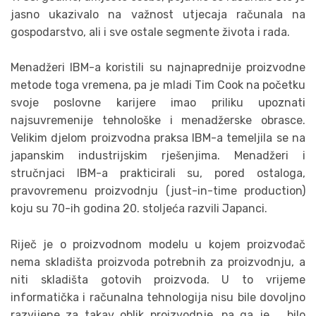
jasno ukazivalo na važnost utjecaja računala na
gospodarstvo, ali i sve ostale segmente života i rada.
Menadžeri IBM-a koristili su najnaprednije proizvodne
metode toga vremena, pa je mladi Tim Cook na početku
svoje poslovne karijere imao priliku upoznati
najsuvremenije tehnološke i menadžerske obrasce.
Velikim djelom proizvodna praksa IBM-a temeljila se na
japanskim industrijskim rješenjima. Menadžeri i
stručnjaci IBM-a prakticirali su, pored ostaloga,
pravovremenu proizvodnju (just-in-time production)
koju su 70-ih godina 20. stoljeća razvili Japanci.
Riječ je o proizvodnom modelu u kojem proizvođač
nema skladišta proizvoda potrebnih za proizvodnju, a
niti skladišta gotovih proizvoda. U to vrijeme
informatička i računalna tehnologija nisu bile dovoljno
razvijene za takav oblik proizvodnje, pa ga je bilo