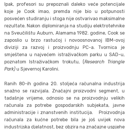
Ipak, profesori su prepoznali daleko veće potencijale
koje je Cook imao, premda nije bio u potpunosti
posvećen studiranju i stoga nije ostvarivao maksimalne
rezultate. Nakon diplomiranja na studiju elektrotehnike
na Sveučilištu Auburn, Alamama 1982. godine, Cook se
zaposlio u brzo rastućoj i novoosnovanoj IBM-ovoj
diviziji za razvoj i proizvodnju PC-a. Tvornica je
smještena u najvećem istraživačkom parku u SAD-u,
poznatom Istraživačkom trokutu, (
Research Triangle
Park)
u Sjevernoj Karolini.
Ranih 80-ih godina 20. stoljeća računalna industrija
snažno se razvijala. Značajni proizvodni segment, u
tadašnje vrijeme, odnosio se na proizvodnju velikih
računala za potrebe gospodarskih subjekata, javne
administracije i znanstvenih institucija. Proizvodnja
računala za kućne potrebe bila je još uvijek nova
industrijska djelatnost, bez obzira na značajne uspjehe