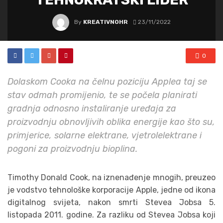
By
KREATIVNOHR
23/11/2022
0
Dolaskom Cooka na čelnu poziciju Applea taj se
stav odmah promijenio, te se počela planirati
gradnja odnosno instaliranje uređaja za
proizvodnju obnovljivih oblika energije kao što su,
primjerice, solarne elektrane, vjetrolelektrane i
pogoni za proizvodnju bioplina.
Timothy Donald Cook, na iznenađenje mnogih, preuzeo
je vodstvo tehnološke korporacije Apple, jedne od ikona
digitalnog svijeta, nakon smrti Stevea Jobsa 5.
listopada 2011. godine. Za razliku od Stevea Jobsa koji