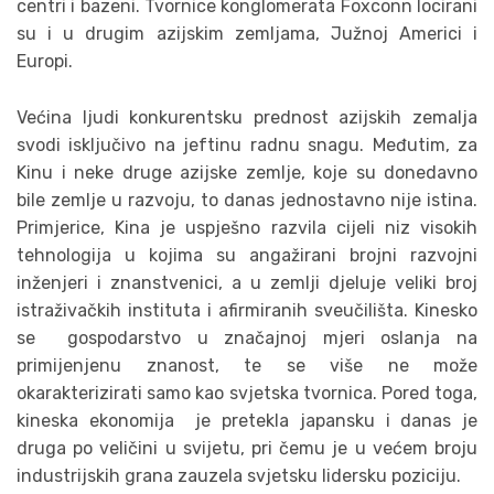
centri i bazeni. Tvornice konglomerata Foxconn locirani
su i u drugim azijskim zemljama, Južnoj Americi i
Europi.
Većina ljudi konkurentsku prednost azijskih zemalja
svodi isključivo na jeftinu radnu snagu. Međutim, za
Kinu i neke druge azijske zemlje, koje su donedavno
bile zemlje u razvoju, to danas jednostavno nije istina.
Primjerice, Kina je uspješno razvila cijeli niz visokih
tehnologija u kojima su angažirani brojni razvojni
inženjeri i znanstvenici, a u zemlji djeluje veliki broj
istraživačkih instituta i afirmiranih sveučilišta. Kinesko
se gospodarstvo u značajnoj mjeri oslanja na
primijenjenu znanost, te se više ne može
okarakterizirati samo kao svjetska tvornica. Pored toga,
kineska ekonomija je pretekla japansku i danas je
druga po veličini u svijetu, pri čemu je u većem broju
industrijskih grana zauzela svjetsku lidersku poziciju.