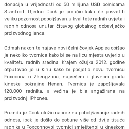
donacija u vrijednosti od 50 milijuna USD bolnicama
Stanford. Ujedno Cook je poručio kako će posvetiti
veliku pozornost poboljšavanju kvalitete radnih uvjeta i
radnih odnosa unutar čitavog globalnog dobavljačko
proizvodnog lanca.
Odmah nakon te najave novi čelni čovjek Applea obišao
je nekoliko tvornica kako bi se na licu mjesta uvjerio u
kvalitetu radnih sredina. Krajem ožujka 2012. godine
otputovao je u Kinu kako bi posjetio novu tvornicu
Foxconna u Zhengzhou, najvećem i glavnom gradu
kineske pokrajine Henan. Tvornica je zapošljavala
120.000 radnika, a većina je bila angažirana na
proizvodnji iPhonea.
Premda je Cook uložio napore na poboljšavanje radnih
odnosa, ipak je došlo do pobune više od dvije tisuća
radnika u Foxconnovoj tvornici smještenoj u kineskom