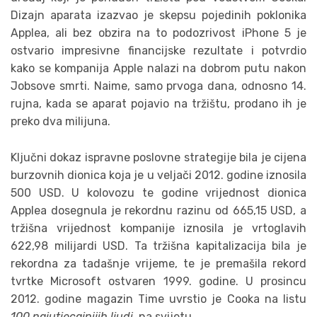
Dizajn aparata izazvao je skepsu pojedinih poklonika
Applea, ali bez obzira na to podozrivost iPhone 5 je
ostvario impresivne financijske rezultate i potvrdio
kako se kompanija Apple nalazi na dobrom putu nakon
Jobsove smrti. Naime, samo prvoga dana, odnosno 14.
rujna, kada se aparat pojavio na tržištu, prodano ih je
preko dva milijuna.
Ključni dokaz ispravne poslovne strategije bila je cijena
burzovnih dionica koja je u veljači 2012. godine iznosila
500 USD. U kolovozu te godine vrijednost dionica
Applea dosegnula je rekordnu razinu od 665,15 USD, a
tržišna vrijednost kompanije iznosila je vrtoglavih
622,98 milijardi USD. Ta tržišna kapitalizacija bila je
rekordna za tadašnje vrijeme, te je premašila rekord
tvrtke Microsoft ostvaren 1999. godine. U prosincu
2012. godine magazin Time uvrstio je Cooka na listu
100 najutjecajnijih ljudi
na svijetu.