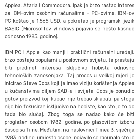
Applea, Ataria i Commodora. Ipak je brzo rastao interes
za IBM-ovim osobnim računalima – PC-ovima. IBM-ov
PC koštao je 1.565 USD, a pokretao je programski jezik
BASIC (Microsoftov Windows pojavio se nešto kasnije
odnosno 1985. godine).
IBM PC i Apple, kao manji i praktični računalni uređaji,
brzo postaju popularni u poslovnom svijetu, te prestaju
biti predmet interesa isključivo hobista odnosno
tehnoloških zanesenjaka. Taj proces u velikoj mjeri je
inicirao Steve Jobs koji je imao viziju korištenja Applea
u kućanstvima diljem SAD-a i svijeta. Jobs je ponudio
gotov proizvod koji kupac nije trebao sklapati, pa stoga
nije bio fokusiran isključivo na hobiste, kao što je to do
tada bio slučaj. Zbog toga se nadao kako će biti
proglašen osobom 1982. godine, po glasovitom izboru
časopisa Time. Međutim, na naslovnici Timea 3. siječnja
1983. godine, umjesto osobe, pojavilo se računalo što je