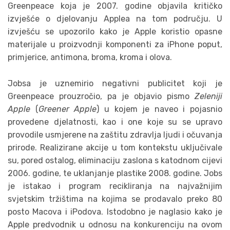
Greenpeace koja je 2007. godine objavila kritičko
izvješće o djelovanju Applea na tom području. U
izvješću se upozorilo kako je Apple koristio opasne
materijale u proizvodnji komponenti za iPhone poput,
primjerice, antimona, broma, kroma i olova.
Jobsa je uznemirio negativni publicitet koji je
Greenpeace prouzročio, pa je objavio pismo
Zeleniji
Apple
(
Greener Apple
) u kojem je naveo i pojasnio
provedene djelatnosti, kao i one koje su se upravo
provodile usmjerene na zaštitu zdravlja ljudi i očuvanja
prirode. Realizirane akcije u tom kontekstu uključivale
su, pored ostalog, eliminaciju zaslona s katodnom cijevi
2006. godine, te uklanjanje plastike 2008. godine. Jobs
je istakao i program recikliranja na najvažnijim
svjetskim tržištima na kojima se prodavalo preko 80
posto Macova i iPodova. Istodobno je naglasio kako je
Apple predvodnik u odnosu na konkurenciju na ovom