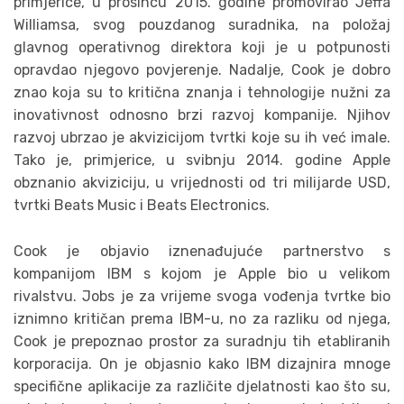
primjerice, u prosincu 2015. godine promovirao Jeffa
Williamsa, svog pouzdanog suradnika, na položaj
glavnog operativnog direktora koji je u potpunosti
opravdao njegovo povjerenje. Nadalje, Cook je dobro
znao koja su to kritična znanja i tehnologije nužni za
inovativnost odnosno brzi razvoj kompanije. Njihov
razvoj ubrzao je akvizicijom tvrtki koje su ih već imale.
Tako je, primjerice, u svibnju 2014. godine Apple
obznanio akviziciju, u vrijednosti od tri milijarde USD,
tvrtki Beats Music i Beats Electronics.
Cook je objavio iznenađujuće partnerstvo s
kompanijom IBM s kojom je Apple bio u velikom
rivalstvu. Jobs je za vrijeme svoga vođenja tvrtke bio
iznimno kritičan prema IBM-u, no za razliku od njega,
Cook je prepoznao prostor za suradnju tih etabliranih
korporacija. On je objasnio kako IBM dizajnira mnoge
specifične aplikacije za različite djelatnosti kao što su,