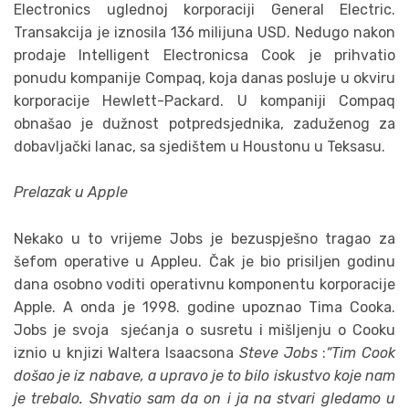
Electronics uglednoj korporaciji General Electric.
Transakcija je iznosila 136 milijuna USD. Nedugo nakon
prodaje Intelligent Electronicsa Cook je prihvatio
ponudu kompanije Compaq, koja danas posluje u okviru
korporacije Hewlett-Packard. U kompaniji Compaq
obnašao je dužnost potpredsjednika, zaduženog za
dobavljački lanac, sa sjedištem u Houstonu u Teksasu.
Prelazak u Apple
Nekako u to vrijeme Jobs je bezuspješno tragao za
šefom operative u Appleu. Čak je bio prisiljen godinu
dana osobno voditi operativnu komponentu korporacije
Apple. A onda je 1998. godine upoznao Tima Cooka.
Jobs je svoja sjećanja o susretu i mišljenju o Cooku
iznio u knjizi Waltera Isaacsona
Steve Jobs
:
“Tim Cook
došao je iz nabave, a upravo je to bilo iskustvo koje nam
je trebalo. Shvatio sam da on i ja na stvari gledamo u