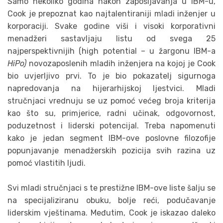
Samo nekoliko godina nakon zapošljavanja u IBM-u,
Cook je prepoznat kao najtalentiraniji mladi inženjer u
korporaciji. Svake godine viši i visoki korporativni
menadžeri sastavljaju listu od svega 25
najperspektivnijih (high potential – u žargonu IBM-a
HiPo)
novozaposlenih mladih inženjera na kojoj je Cook
bio uvjerljivo prvi. To je bio pokazatelj sigurnoga
napredovanja na hijerarhijskoj ljestvici. Mladi
stručnjaci vrednuju se uz pomoć većeg broja kriterija
kao što su, primjerice, radni učinak, odgovornost,
poduzetnost i liderski potencijal. Treba napomenuti
kako je jedan segment IBM-ove poslovne filozofije
popunjavanje menadžerskih pozicija svih razina uz
pomoć vlastitih ljudi.
Svi mladi stručnjaci s te prestižne IBM-ove liste šalju se
na specijaliziranu obuku, bolje reći, podučavanje
liderskim vještinama. Međutim, Cook je iskazao daleko