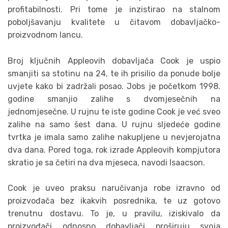
profitabilnosti. Pri tome je inzistirao na stalnom
poboljšavanju kvalitete u čitavom dobavljačko-
proizvodnom lancu.
Broj ključnih Appleovih dobavljača Cook je uspio
smanjiti sa stotinu na 24, te ih prisilio da ponude bolje
uvjete kako bi zadržali posao. Jobs je početkom 1998.
godine smanjio zalihe s dvomjesečnih na
jednomjesečne. U rujnu te iste godine Cook je već sveo
zalihe na samo šest dana. U rujnu sljedeće godine
tvrtka je imala samo zalihe nakupljene u nevjerojatna
dva dana. Pored toga, rok izrade Appleovih kompjutora
skratio je sa četiri na dva mjeseca, navodi Isaacson.
Cook je uveo praksu naručivanja robe izravno od
proizvođača bez ikakvih posrednika, te uz gotovo
trenutnu dostavu. To je, u pravilu, iziskivalo da
proizvođači odnosno dobavljači proširuju svoja