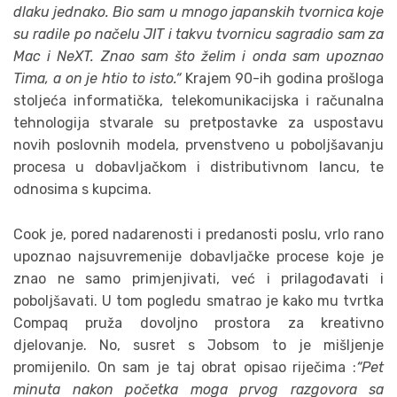
dlaku jednako. Bio sam u mnogo japanskih tvornica koje
su radile po načelu JIT i takvu tvornicu sagradio sam za
Mac i NeXT. Znao sam što želim i onda sam upoznao
Tima, a on je htio to isto.“
Krajem 90-ih godina prošloga
stoljeća informatička, telekomunikacijska i računalna
tehnologija stvarale su pretpostavke za uspostavu
novih poslovnih modela, prvenstveno u poboljšavanju
procesa u dobavljačkom i distributivnom lancu, te
odnosima s kupcima.
Cook je, pored nadarenosti i predanosti poslu, vrlo rano
upoznao najsuvremenije dobavljačke procese koje je
znao ne samo primjenjivati, već i prilagođavati i
poboljšavati. U tom pogledu smatrao je kako mu tvrtka
Compaq pruža dovoljno prostora za kreativno
djelovanje. No, susret s Jobsom to je mišljenje
promijenilo. On sam je taj obrat opisao riječima :
“Pet
minuta nakon početka moga prvog razgovora sa