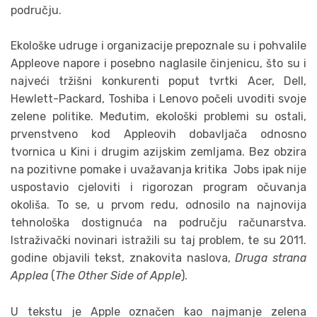
području.
Ekološke udruge i organizacije prepoznale su i pohvalile
Appleove napore i posebno naglasile činjenicu, što su i
najveći tržišni konkurenti poput tvrtki Acer, Dell,
Hewlett-Packard, Toshiba i Lenovo počeli uvoditi svoje
zelene politike. Međutim, ekološki problemi su ostali,
prvenstveno kod Appleovih dobavljača odnosno
tvornica u Kini i drugim azijskim zemljama. Bez obzira
na pozitivne pomake i uvažavanja kritika Jobs ipak nije
uspostavio cjeloviti i rigorozan program očuvanja
okoliša. To se, u prvom redu, odnosilo na najnovija
tehnološka dostignuća na području računarstva.
Istraživački novinari istražili su taj problem, te su 2011.
godine objavili tekst, znakovita naslova,
Druga strana
Applea
(
The Other Side of Apple
).
U tekstu je Apple označen kao najmanje zelena