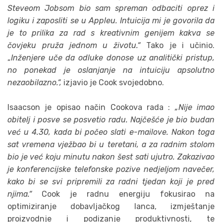
Steveom Jobsom bio sam spreman odbaciti oprez i
logiku i zaposliti se u Appleu. Intuicija mi je govorila da
je to prilika za rad s kreativnim genijem kakva se
čovjeku pruža jednom u životu.“
Tako je i učinio.
„
Inženjere uče da odluke donose uz analitički pristup,
no ponekad je oslanjanje na intuiciju apsolutno
nezaobilazno.“,
izjavio je Cook svojedobno.
Isaacson je opisao način Cookova rada :
„Nije imao
obitelj i posve se posvetio radu. Najčešće je bio budan
već u 4.30, kada bi počeo slati e-mailove. Nakon toga
sat vremena vježbao bi u teretani, a za radnim stolom
bio je već koju minutu nakon šest sati ujutro. Zakazivao
je konferencijske telefonske pozive nedjeljom navečer,
kako bi se svi pripremili za radni tjedan koji je pred
njima.“
Cook je radnu energiju fokusirao na
optimiziranje dobavljačkog lanca, izmještanje
proizvodnje i podizanje produktivnosti, te