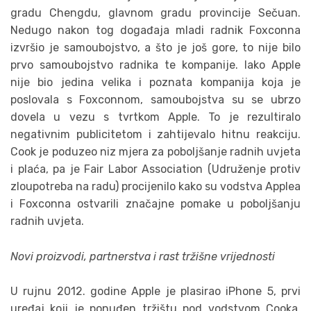
gradu Chengdu, glavnom gradu provincije Sečuan.
Nedugo nakon tog događaja mladi radnik Foxconna
izvršio je samoubojstvo, a što je još gore, to nije bilo
prvo samoubojstvo radnika te kompanije. Iako Apple
nije bio jedina velika i poznata kompanija koja je
poslovala s Foxconnom, samoubojstva su se ubrzo
dovela u vezu s tvrtkom Apple. To je rezultiralo
negativnim publicitetom i zahtijevalo hitnu reakciju.
Cook je poduzeo niz mjera za poboljšanje radnih uvjeta
i plaća, pa je Fair Labor Association (Udruženje protiv
zloupotreba na radu) procijenilo kako su vodstva Applea
i Foxconna ostvarili značajne pomake u poboljšanju
radnih uvjeta.
Novi proizvodi, partnerstva i rast tržišne vrijednosti
U rujnu 2012. godine Apple je plasirao iPhone 5, prvi
uređaj koji je ponuđen tržištu pod vodstvom Cooka.