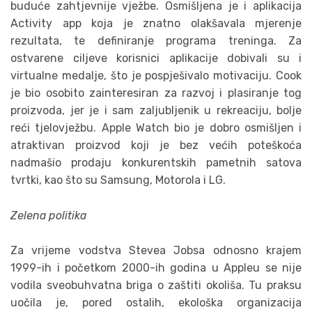
buduće zahtjevnije vježbe. Osmišljena je i aplikacija
Activity app koja je znatno olakšavala mjerenje
rezultata, te definiranje programa treninga. Za
ostvarene ciljeve korisnici aplikacije dobivali su i
virtualne medalje, što je pospješivalo motivaciju. Cook
je bio osobito zainteresiran za razvoj i plasiranje tog
proizvoda, jer je i sam zaljubljenik u rekreaciju, bolje
reći tjelovježbu. Apple Watch bio je dobro osmišljen i
atraktivan proizvod koji je bez većih poteškoća
nadmašio prodaju konkurentskih pametnih satova
tvrtki, kao što su Samsung, Motorola i LG.
Zelena politika
Za vrijeme vodstva Stevea Jobsa odnosno krajem
1999-ih i početkom 2000-ih godina u Appleu se nije
vodila sveobuhvatna briga o zaštiti okoliša. Tu praksu
uočila je, pored ostalih, ekološka organizacija