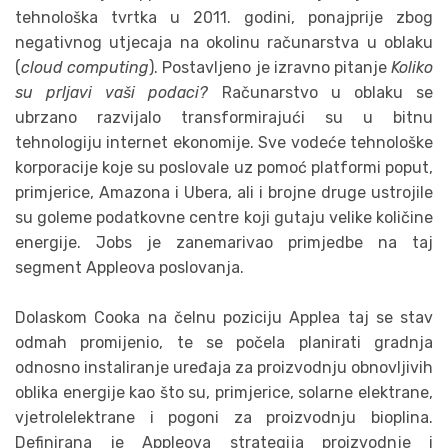
tehnološka tvrtka u 2011. godini, ponajprije zbog
negativnog utjecaja na okolinu računarstva u oblaku
(
cloud computing
). Postavljeno je izravno pitanje
Koliko
su prljavi vaši podaci?
Računarstvo u oblaku se
ubrzano razvijalo transformirajući su u bitnu
tehnologiju internet ekonomije. Sve vodeće tehnološke
korporacije koje su poslovale uz pomoć platformi poput,
primjerice, Amazona i Ubera, ali i brojne druge ustrojile
su goleme podatkovne centre koji gutaju velike količine
energije. Jobs je zanemarivao primjedbe na taj
segment Appleova poslovanja.
Dolaskom Cooka na čelnu poziciju Applea taj se stav
odmah promijenio, te se počela planirati gradnja
odnosno instaliranje uređaja za proizvodnju obnovljivih
oblika energije kao što su, primjerice, solarne elektrane,
vjetrolelektrane i pogoni za proizvodnju bioplina.
Definirana je Appleova strategija proizvodnje i