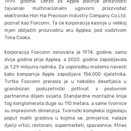
1999. godine. Ubrzo za Apple počinje proizvoditi
tajvanski multinacionalni ugovorni proizvođač
elektronike Hon Hai Precision Industry Company Co.Ltd.
poznat kao Foxconn. Ta će korporacija kasnije u velikoj
mjeri obilježiti proizvodnu eru Applea, pod vodstvom
Tima Cooka.
Korporacija Foxconn osnovana je 1974. godine, samo
dvije godine prije Applea, a 2020. godine zapošljavala
je 1,29 milijuna radnika. Za usporedbu možemo navesti
kako kompanija Apple zapošljava 154.000 djelatnika.
Tvrtka Foxconn prerasla je u nekoliko desetljeća u
grandiozan poduzetnički pothvat s poslovnim
partnerima diljem svijeta. Standardne montažne linije
tog konglomerata duge su 110 metara, a same tvornice
su impresivnih dimenzija. Tvornički kompleksi izgledaju
poput malih gradova u kojima se, primjerice, nalaze
dječji vrtići, restorani, supermarketi, spavaonice, fitnes