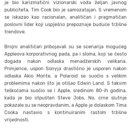
je bio karizmatični vizionarski vođa željan javnog
publiciteta, Tim Cook bio je samozatajan. S vremenom
se iskazao kao racionalan, analitičan i pragmatičan
poslovni lider koji uspješno prepoznaje buduće tržišne
trendove.
Brojni analitičari pribojavali su se scenarija mogućeg
Appleova korporativnog pada, pa i sloma, koji se često
događa nakon odlaska menadžerskih velikana.
Primjerice, uspon Sonyja drastično je usporen nakon
odlaska Akio Morite, a Polaroid se suočio s velikim
problemima nakon što je otišao Edwin Land. S takvim
teškoćama suočio se i Apple, sredinom 80-ih godina,
kada je bio otpušten Steve Jobs. No, crne slutnje
pokazale su se neopravdanim, a Apple je dolaskom Tima
Cooka nastavio s kontinuiranim rastom tržišne
vrijednosti.