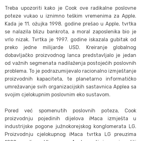
Treba upozoriti kako je Cook ove radikalne poslovne
poteze vukao u iznimno teškim vremenima za Apple.
Kada je 11. ožujka 1998. godine prešao u Apple, tvrtka
se nalazila blizu bankrota, a moral zaposlenika bio je
vrlo nizak. Tvrtka je 1997. godine iskazala gubitak od
preko jedne milijarde USD. Kreiranje globalnog
dobavljačko proizvodnog lanca predstavljalo je jedan
od važnih segmenata nadilaženja postojećih poslovnih
problema. To je podrazumijevalo racionalno izmještanje
proizvodnih kapaciteta, te planetarno informatičko
umrežavanje svih organizacijskih sastavnica Applea sa
svojim cjelokupnim poslovnim eko sustavom.
Pored već spomenutih poslovnih poteza, Cook
proizvodnju pojedinih dijelova iMaca izmješta u
industrijske pogone južnokorejskog konglomerata LG.
Proizvodnju cjelokupnog iMaca tvrtka LG preuzima