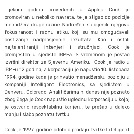
Tijekom godina provedenih u Appleu Cook je
promoviran u nekoliko navrata, te je stigao do pozicije
menadžera druge razine. Nadređeni su cijenili njegovu
fokusiranost i radnu etiku, koji su mu omogućavali
postizanje nadprosječnih rezultata. Kao i ostali
najtalentiraniji inženjeri i stručnjaci, Cook je
premješten u sjedište IBM-a. S vremenom je postao
izvršni direktor za Sjevernu Ameriku. Cook je radio u
IBM-u 12 godina, a korporaciju je napustio 10. listopada
1994. godine kada je prihvatio menadžersku poziciju u
kompaniji Intelligent Electronics, sa sjedištem u
Denveru, Colorado. Analitičarima ni danas nije poznato
zbog čega je Cook napustio uglednu korporaciju u kojoj
je ostvario respektabilnu karijeru, te prešao u daleko
manju i slabo poznatu tvrtku.
Cook je 1997. godine odobrio prodaju tvrtke Intelligent