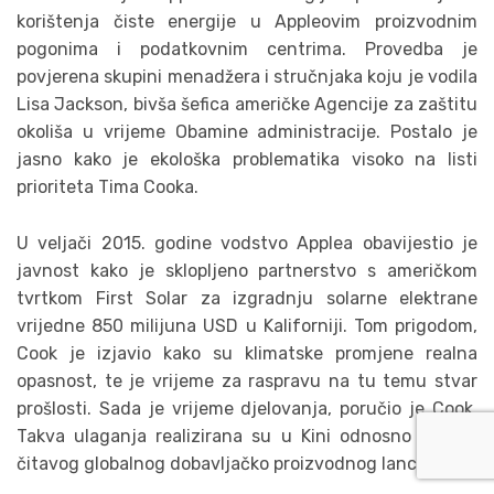
korištenja čiste energije u Appleovim proizvodnim
pogonima i podatkovnim centrima. Provedba je
povjerena skupini menadžera i stručnjaka koju je vodila
Lisa Jackson, bivša šefica američke Agencije za zaštitu
okoliša u vrijeme Obamine administracije. Postalo je
jasno kako je ekološka problematika visoko na listi
prioriteta Tima Cooka.
U veljači 2015. godine vodstvo Applea obavijestio je
javnost kako je sklopljeno partnerstvo s američkom
tvrtkom First Solar za izgradnju solarne elektrane
vrijedne 850 milijuna USD u Kaliforniji. Tom prigodom,
Cook je izjavio kako su klimatske promjene realna
opasnost, te je vrijeme za raspravu na tu temu stvar
prošlosti. Sada je vrijeme djelovanja, poručio je Cook.
Takva ulaganja realizirana su u Kini odnosno unutar
čitavog globalnog dobavljačko proizvodnog lanca.