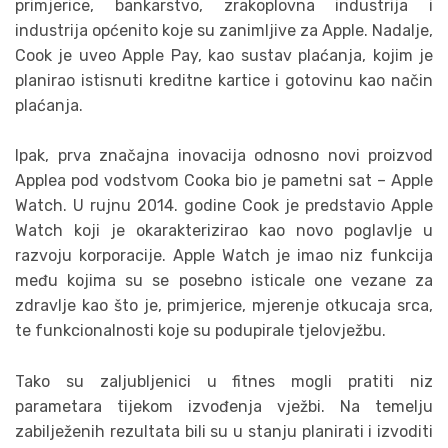
primjerice, bankarstvo, zrakoplovna industrija i
industrija općenito koje su zanimljive za Apple. Nadalje,
Cook je uveo Apple Pay, kao sustav plaćanja, kojim je
planirao istisnuti kreditne kartice i gotovinu kao način
plaćanja.
Ipak, prva značajna inovacija odnosno novi proizvod
Applea pod vodstvom Cooka bio je pametni sat – Apple
Watch. U rujnu 2014. godine Cook je predstavio Apple
Watch koji je okarakterizirao kao novo poglavlje u
razvoju korporacije. Apple Watch je imao niz funkcija
među kojima su se posebno isticale one vezane za
zdravlje kao što je, primjerice, mjerenje otkucaja srca,
te funkcionalnosti koje su podupirale tjelovježbu.
Tako su zaljubljenici u fitnes mogli pratiti niz
parametara tijekom izvođenja vježbi. Na temelju
zabilježenih rezultata bili su u stanju planirati i izvoditi