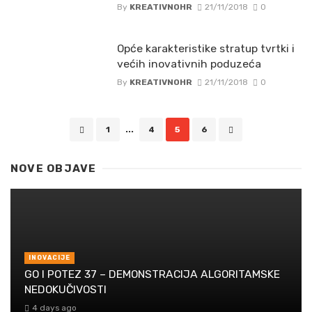
By
KREATIVNOHR
21/11/2018
0
Opće karakteristike stratup tvrtki i
većih inovativnih poduzeća
By
KREATIVNOHR
21/11/2018
0
Posts
1
...
4
5
6
navigation
NOVE OBJAVE
INOVACIJE
GO I POTEZ 37 – DEMONSTRACIJA ALGORITAMSKE
NEDOKUČIVOSTI
4 days ago