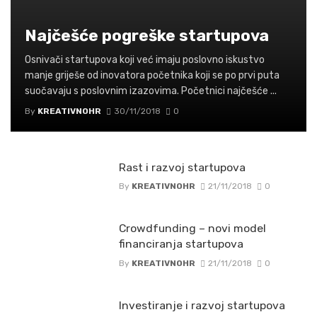
Najčešće pogreške startupova
Osnivači startupova koji već imaju poslovno iskustvo
manje griješe od inovatora početnika koji se po prvi puta
suočavaju s poslovnim izazovima. Početnici najčešće ...
By
KREATIVNOHR
30/11/2018
0
Rast i razvoj startupova
By
KREATIVNOHR
21/11/2018
0
Crowdfunding – novi model
financiranja startupova
By
KREATIVNOHR
21/11/2018
0
Investiranje i razvoj startupova