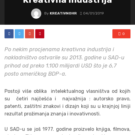
By
KREATIVNOHR
04/01/2019
0
Po nekim procjenama kreativna industrija i
nakladništvo ostvarile su 2013. godine u SAD-u
prihod od preko 1.100 milijardi USD što je 6,7
posto američkog BDP-a.
Postoji više oblika intelektualnog vlasništva od kojih
su četiri najčešća i najvažnija : autorsko pravo,
patenti, zaštitni znakovi i dizajn koji su u krajnjoj liniji
rezultat prožimanja znanja i inovativnosti.
U SAD-u se još 1977. godine proizvelo knjiga, filmova,