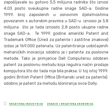
zapošljavale su gotovo 5,5 milijuna radnika što iznosi
4,03 posto sveukupne radne snage SAD-a. Godine
1999. broj zaposlenih u osnovnim djelatnostima
povezanim s autorskim pravima u SAD-u iznosio je 3,8
milijuna što je tada iznosilo 2,8 posto ukupne radne
snage SAD-a. Te 1999. godine američki Patent and
Trademark Office (Ured za patente i zaštitne znakove)
izdao je 169.000 patenata. Uz patentiranje uobičajenih
mehaničkih inovacija odobrio je i patente za poslovne
metode. Tako je primjerice Dell Computersu odobren
patent za poslovnu metodu koja regulira način prodaje
kompjutora što do tada nije bila praksa. U toj istoj 1999.
godini British Patent Office (Britanski ured za patente)
odobrio je patent za metodu kloniranja ovce Dolly.
Posted
KREATIVNA INDUSTRIJA
ZNANJE I KREATIVNA EKONOMIJA
in